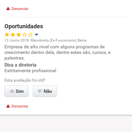
Recomenda esta empresa
Denunciar
Não recomenda a diretoria
Oportunidades
13 Junho 2018. Manobrista (Ex-Funcionário), Bahia
Empresa de alto nível com alguns programas de
Oportunidade de promoção
crescimento dentro dela, dentre estes são, cursos, e
palestras.
Ambiente de trabalho
Dica a diretoria
Estritamente profissional
Conciliação com a vida familiar
Esta avaliação foi útil?
Benefícios
Sim
Não
Recomenda esta empresa
Denunciar
Recomenda a diretoria