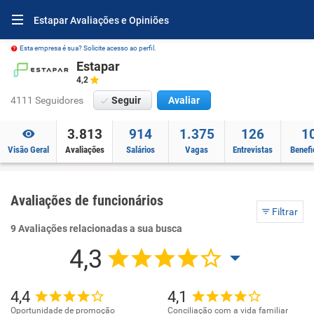
Estapar Avaliações e Opiniões
Esta empresa é sua? Solicite acesso ao perfil.
Estapar
4,2
4111 Seguidores
Seguir
Avaliar
3.813
914
1.375
126
1
Visão Geral
Avaliações
Salários
Vagas
Entrevistas
Benefi
Avaliações de funcionários
Filtrar
9 Avaliações relacionadas a sua busca
4,3
4,4
4,1
Oportunidade de promoção
Conciliação com a vida familiar