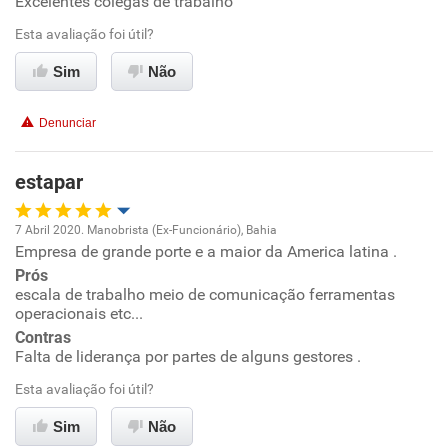
Excelentes colegas de trabalho
Oportunidade de promoção
Esta avaliação foi útil?
Ambiente de trabalho
Sim
Não
Conciliação com a vida familiar
Denunciar
Benefícios
estapar
Recomenda esta empresa
7 Abril 2020. Manobrista (Ex-Funcionário), Bahia
Empresa de grande porte e a maior da America latina .
Oportunidade de promoção
Prós
escala de trabalho meio de comunicação ferramentas
Ambiente de trabalho
operacionais etc...
Contras
Conciliação com a vida familiar
Falta de liderança por partes de alguns gestores .
Esta avaliação foi útil?
Benefícios
Sim
Não