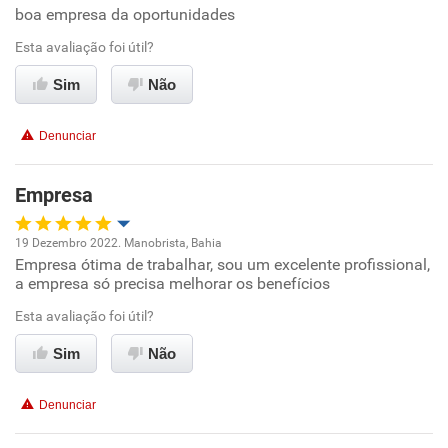
boa empresa da oportunidades
Oportunidade de promoção
Esta avaliação foi útil?
Ambiente de trabalho
Sim
Não
Conciliação com a vida familiar
Denunciar
Benefícios
Empresa
Recomenda esta empresa
19 Dezembro 2022. Manobrista, Bahia
Recomenda a diretoria
Empresa ótima de trabalhar, sou um excelente profissional,
Oportunidade de promoção
a empresa só precisa melhorar os benefícios
Ambiente de trabalho
Esta avaliação foi útil?
Sim
Não
Conciliação com a vida familiar
Denunciar
Benefícios