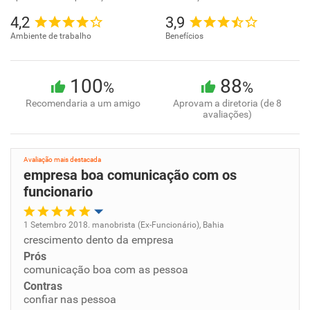
4,2
3,9
Ambiente de trabalho
Benefícios
100
88
%
%
Recomendaria a um amigo
Aprovam a diretoria (de 8
avaliações)
Avaliação mais destacada
empresa boa comunicação com os
funcionario
1 Setembro 2018. manobrista (Ex-Funcionário), Bahia
crescimento dento da empresa
Oportunidade de promoção
Prós
comunicação boa com as pessoa
Ambiente de trabalho
Contras
confiar nas pessoa
Conciliação com a vida familiar