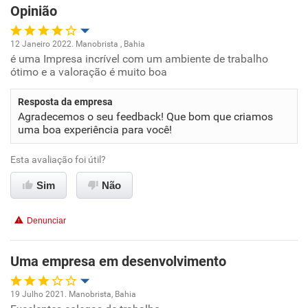
Opinião
Recomenda esta empresa
Recomenda a diretoria
12 Janeiro 2022. Manobrista , Bahia
é uma Impresa incrível com um ambiente de trabalho
Oportunidade de promoção
ótimo e a valoração é muito boa
Ambiente de trabalho
Resposta da empresa
Agradecemos o seu feedback! Que bom que criamos
Conciliação com a vida familiar
uma boa experiência para você!
Esta avaliação foi útil?
Benefícios
Sim
Não
Recomenda esta empresa
Recomenda a diretoria
Denunciar
Uma empresa em desenvolvimento
19 Julho 2021. Manobrista, Bahia