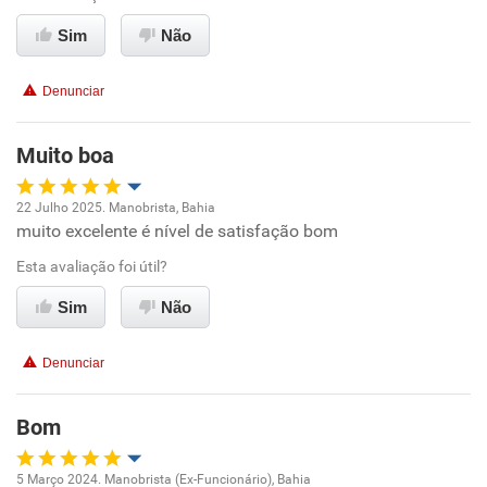
Sim
Não
Recomenda esta empresa
Recomenda a diretoria
Denunciar
Muito boa
22 Julho 2025. Manobrista, Bahia
muito excelente é nível de satisfação bom
Oportunidade de promoção
Esta avaliação foi útil?
Ambiente de trabalho
Sim
Não
Conciliação com a vida familiar
Denunciar
Benefícios
Bom
Recomenda esta empresa
5 Março 2024. Manobrista (Ex-Funcionário), Bahia
Recomenda a diretoria