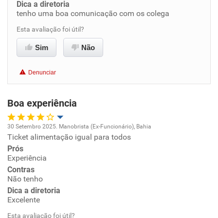
Dica a diretoria
tenho uma boa comunicação com os colega
Benefícios
Esta avaliação foi útil?
Sim
Não
Recomenda esta empresa
Recomenda a diretoria
Denunciar
Boa experiência
30 Setembro 2025. Manobrista (Ex-Funcionário), Bahia
Ticket alimentação igual para todos
Oportunidade de promoção
Prós
Experiência
Ambiente de trabalho
Contras
Não tenho
Conciliação com a vida familiar
Dica a diretoria
Excelente
Benefícios
Esta avaliação foi útil?