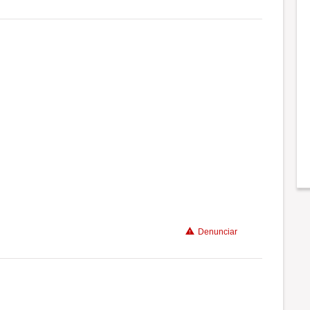
Conciliação com a vida familiar
Benefícios
Recomenda a diretoria
Conciliação com a vida familiar
Benefícios
Não recomenda a diretoria
Denunciar