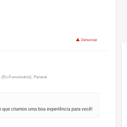
Conciliação com a vida familiar
Benefícios
Denunciar
Não recomenda a diretoria
 (Ex-Funcionário), Paraná
Conciliação com a vida familiar
Benefícios
que criamos uma boa experiência para você!
Recomenda a diretoria