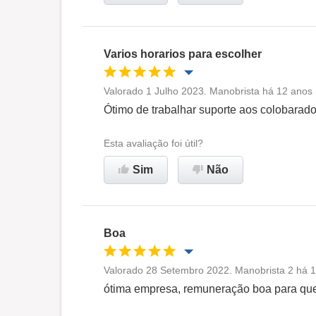
Varios horarios para escolher
Valorado 1 Julho 2023. Manobrista há 12 anos 
Oportunidade de promoção
Ótimo de trabalhar suporte aos colobarad
Ambiente de trabalho
Esta avaliação foi útil?
Sim
Não
Recomenda esta empresa
Boa
Valorado 28 Setembro 2022. Manobrista 2 há 1
Oportunidade de promoção
ótima empresa, remuneração boa para qu