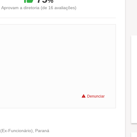
%
Aprovam a diretoria (de 16 avaliações)
Conciliação com a vida familiar
Benefícios
Denunciar
Recomenda a diretoria
 (Ex-Funcionário), Paraná