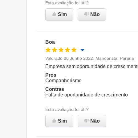
Ambiente de trabalho
Esta avaliação foi útil?
Sim
Não
Recomenda esta empresa
Boa
Valorado 28 Junho 2022. Manobrista, Paraná
Oportunidade de promoção
Empresa sem oportunidade de cresciment
Prós
Ambiente de trabalho
Companherismo
Contras
Falta de oportunidade de crescimento
Recomenda esta empresa
Esta avaliação foi útil?
Sim
Não