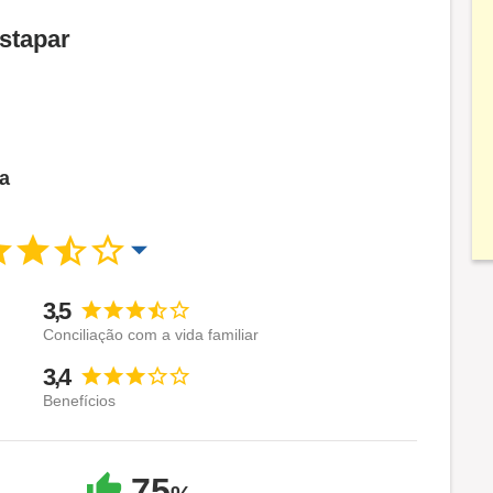
stapar
ca
3,5
Conciliação com a vida familiar
3,4
Benefícios
75