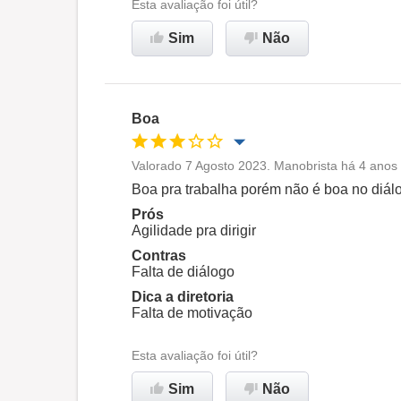
Esta avaliação foi útil?
Sim
Não
Boa
Valorado 7 Agosto 2023. Manobrista há 4 anos 
Oportunidade de promoção
Boa pra trabalha porém não é boa no diál
Prós
Ambiente de trabalho
Agilidade pra dirigir
Contras
Falta de diálogo
Recomenda esta empresa
Dica a diretoria
Falta de motivação
Esta avaliação foi útil?
Sim
Não