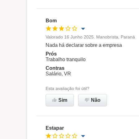
Oportunidade de promoção
Ambiente de trabalho
Bom
Recomenda esta empresa
Valorado 16 Junho 2025. Manobrista, Paraná
Oportunidade de promoção
Nada há declarar sobre a empresa
Prós
Ambiente de trabalho
Trabalho tranquilo
Contras
Salário, VR
Recomenda esta empresa
Esta avaliação foi útil?
Sim
Não
Estapar