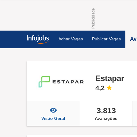
Av
Achar Vagas
Publicar Vagas
Estapar
4,2
3.813
Visão Geral
Avaliações