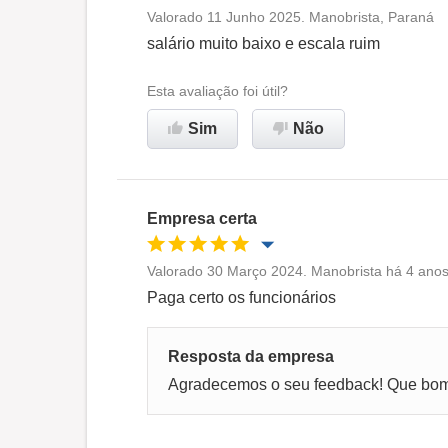
Valorado 11 Junho 2025. Manobrista, Paraná
Oportunidade de promoção
salário muito baixo e escala ruim
Ambiente de trabalho
Esta avaliação foi útil?
Sim
Não
Não recomenda esta
empresa
Empresa certa
Valorado 30 Março 2024. Manobrista há 4 anos
Oportunidade de promoção
Paga certo os funcionários
Ambiente de trabalho
Resposta da empresa
Agradecemos o seu feedback! Que bom 
Recomenda esta empresa