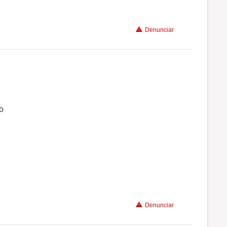
Benefícios
Denunciar
Recomenda a diretoria
Conciliação com a vida familiar
o
Benefícios
Recomenda a diretoria
Denunciar