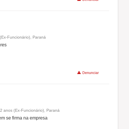
(Ex-Funcionário), Paraná
Conciliação com a vida familiar
ores
Benefícios
Denunciar
Recomenda a diretoria
2 anos (Ex-Funcionário), Paraná
Conciliação com a vida familiar
em se firma na empresa