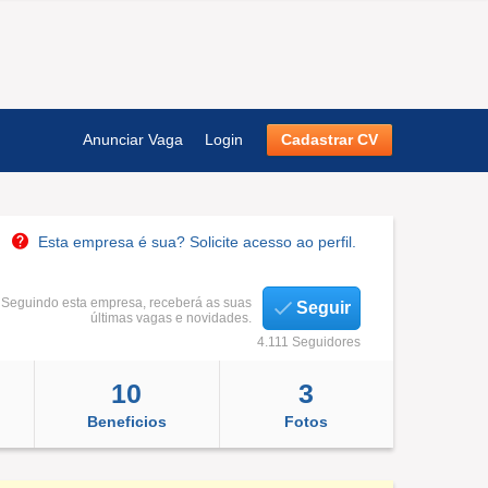
Anunciar Vaga
Login
Cadastrar CV
Esta empresa é sua? Solicite acesso ao perfil.
Seguindo esta empresa, receberá as suas
Seguir
últimas vagas e novidades.
4.111 Seguidores
10
3
Beneficios
Fotos