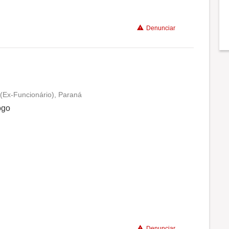
Denunciar
(Ex-Funcionário), Paraná
Conciliação com a vida familiar
ogo
Benefícios
Recomenda a diretoria
Denunciar