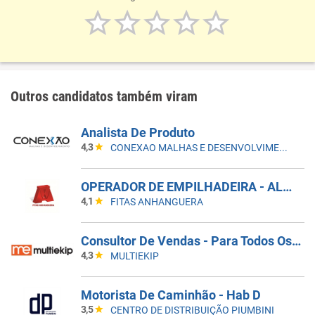
Outros candidatos também viram
Analista De Produto
4,3
CONEXAO MALHAS E DESENVOLVIMENTO
OPERADOR DE EMPILHADEIRA - ALMOXERIFADO ( COM EXPERIÊNCIA EM EMPILHADEIRA )
4,1
FITAS ANHANGUERA
Consultor De Vendas - Para Todos Os Estados Do Brasil
4,3
MULTIEKIP
Motorista De Caminhão - Hab D
3,5
CENTRO DE DISTRIBUIÇÃO PIUMBINI