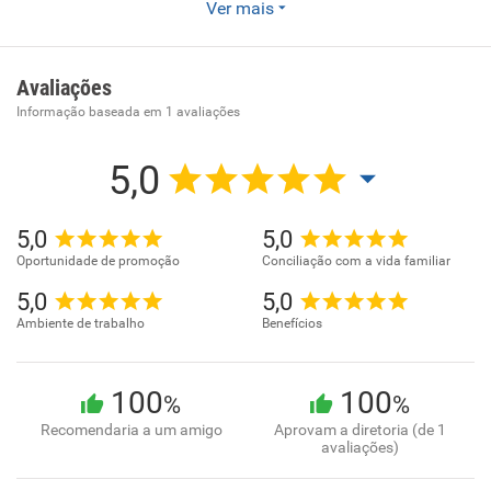
A empresa Plasbras , está localizada na cidade São Paulo
Ver mais
na região do Brás do estado São Paulo. Sua atividade
principal, Fabricação de outros produtos têxteis e Comercio
Atacadista de Produtos Têxteis.
Avaliações
Informação baseada em
1
avaliações
5,0
5,0
5,0
Oportunidade de promoção
Conciliação com a vida familiar
5,0
5,0
Ambiente de trabalho
Benefícios
100
100
%
%
Recomendaria a um amigo
Aprovam a diretoria (de 1
avaliações)