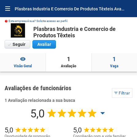
Plasbras Industria E Comercio De Produtos Têxteis Avaliações e Opiniões
Esta empresa é sua? Solicite acesso ao perfil.
Plasbras Industria e Comercio de
Produtos Têxteis
Seguir
Avaliar
1
1
Visão Geral
Avaliação
Vaga
Avaliações de funcionários
Filtrar
1 Avaliação relacionada a sua busca
5,0
5,0
5,0
Oportunidade de promoção
Conciliação com a vida familiar