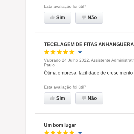
Recomenda esta empresa
Esta avaliação foi útil?
Sim
Não
TECELAGEM DE FITAS ANHANGUERA
Valorado 24 Julho 2022. Assistente Administrat
Paulo
Oportunidade de promoção
Ótima empresa, facilidade de crescimento
Ambiente de trabalho
Esta avaliação foi útil?
Sim
Não
Recomenda esta empresa
Um bom lugar