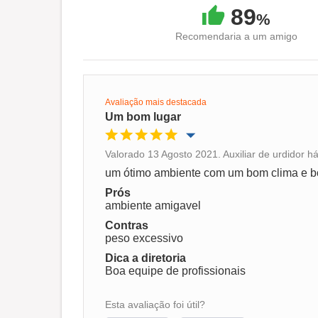
89
%
Recomendaria a um amigo
Avaliação mais destacada
Um bom lugar
Valorado 13 Agosto 2021. Auxiliar de urdidor h
Oportunidade de promoção
um ótimo ambiente com um bom clima e 
Prós
Ambiente de trabalho
ambiente amigavel
Contras
peso excessivo
Recomenda esta empresa
Dica a diretoria
Boa equipe de profissionais
Esta avaliação foi útil?