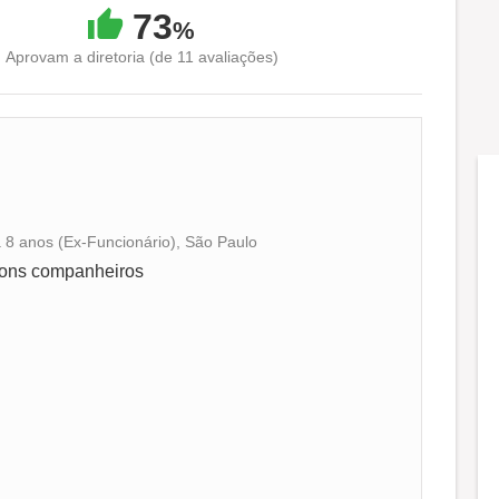
73
%
Aprovam a diretoria (de 11 avaliações)
á 8 anos (Ex-Funcionário), São Paulo
Conciliação com a vida familiar
bons companheiros
Benefícios
Recomenda a diretoria