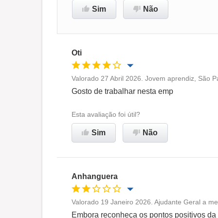
Sim
Não
Oti
Valorado 27 Abril 2026. Jovem aprendiz, São P
Oportunidade de promoção
Gosto de trabalhar nesta emp
Ambiente de trabalho
Esta avaliação foi útil?
Sim
Não
Recomenda esta empresa
Anhanguera
Valorado 19 Janeiro 2026. Ajudante Geral a m
Oportunidade de promoção
Embora reconheça os pontos positivos da 