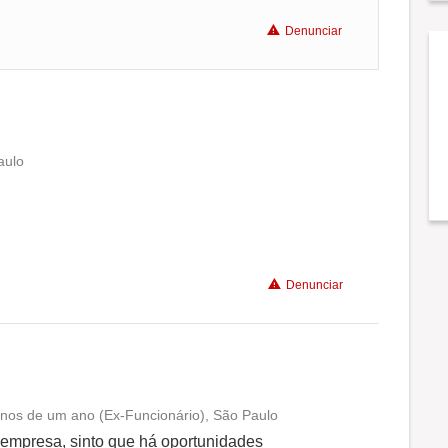
Denunciar
aulo
Conciliação com a vida familiar
Benefícios
Denunciar
Recomenda a diretoria
enos de um ano (Ex-Funcionário), São Paulo
Conciliação com a vida familiar
empresa, sinto que há oportunidades