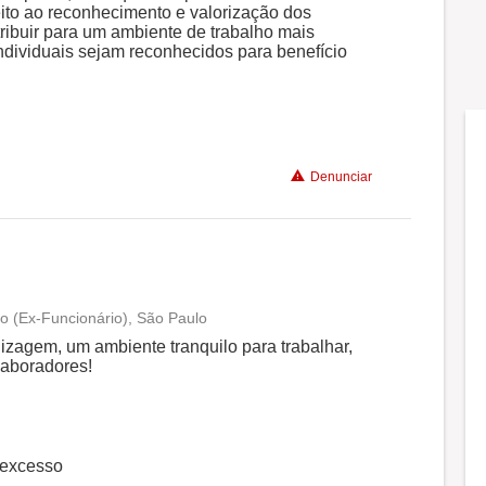
peito ao reconhecimento e valorização dos
ribuir para um ambiente de trabalho mais
Benefícios
individuais sejam reconhecidos para benefício
Não recomenda a diretoria
Denunciar
o (Ex-Funcionário), São Paulo
Conciliação com a vida familiar
agem, um ambiente tranquilo para trabalhar,
laboradores!
Benefícios
Não recomenda a diretoria
 excesso