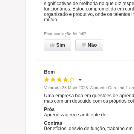
significativas de melhoria no que diz res
funcionários. Estou comprometido em cont
Ambiente de trabalho
organizado e produtivo, onde os talentos 
mútuo.
Não recomenda esta
Esta avaliação foi útil?
empresa
Sim
Não
Bom
Valorado 28 Maio 2025. Ajudante Geral há 1 an
Oportunidade de promoção
Uma empresa boa em questões de aprendiz
mas com um descuido com os próprios co
Ambiente de trabalho
Prós
Aprendizagem e ambiente de
Contras
Recomenda esta empresa
Benefícios, desvio de função, trabalho em