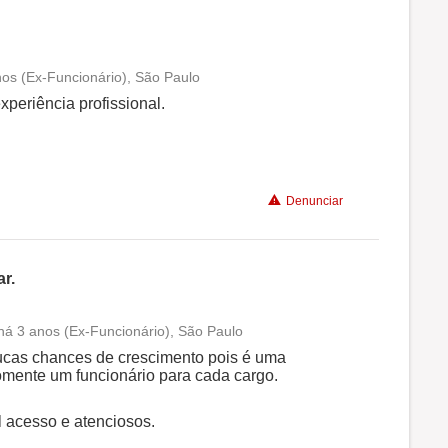
nos (Ex-Funcionário), São Paulo
Conciliação com a vida familiar
xperiência profissional.
Benefícios
Denunciar
Recomenda a diretoria
r.
há 3 anos (Ex-Funcionário), São Paulo
Conciliação com a vida familiar
ucas chances de crescimento pois é uma
mente um funcionário para cada cargo.
Benefícios
l acesso e atenciosos.