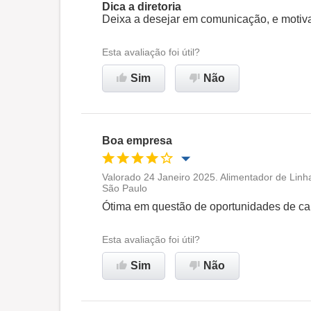
Dica a diretoria
Deixa a desejar em comunicação, e motiv
Esta avaliação foi útil?
Sim
Não
Boa empresa
Valorado 24 Janeiro 2025. Alimentador de Lin
São Paulo
Oportunidade de promoção
Ótima em questão de oportunidades de ca
Ambiente de trabalho
Esta avaliação foi útil?
Sim
Não
Recomenda esta empresa