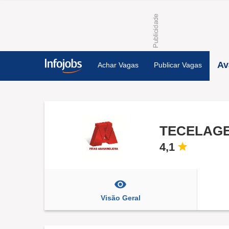
Av
Achar Vagas
Publicar Vagas
TECELAGE
4,1
Visão Geral