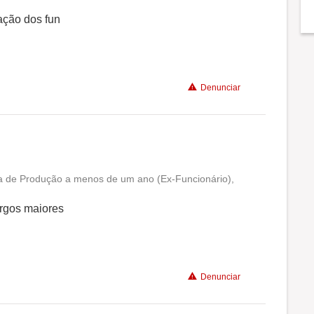
ação dos fun
Denunciar
ha de Produção a menos de um ano (Ex-Funcionário),
Conciliação com a vida familiar
rgos maiores
Benefícios
Recomenda a diretoria
Denunciar