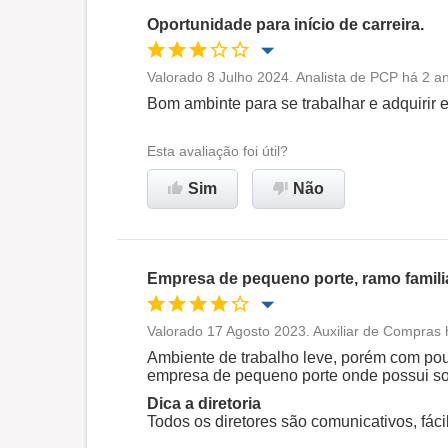
Oportunidade para início de carreira.
Valorado 8 Julho 2024. Analista de PCP há 2 a
Oportunidade de promoção
Bom ambinte para se trabalhar e adquirir e
Ambiente de trabalho
Esta avaliação foi útil?
Sim
Não
Recomenda esta empresa
Empresa de pequeno porte, ramo familia
Valorado 17 Agosto 2023. Auxiliar de Compras 
Oportunidade de promoção
Ambiente de trabalho leve, porém com po
empresa de pequeno porte onde possui so
Ambiente de trabalho
Dica a diretoria
Todos os diretores são comunicativos, fáci