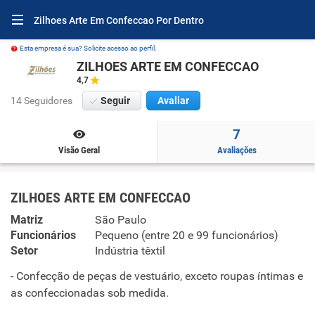
Zilhoes Arte Em Confeccao Por Dentro
Esta empresa é sua? Solicite acesso ao perfil.
ZILHOES ARTE EM CONFECCAO
4,7
14 Seguidores
Seguir
Avaliar
7
Visão Geral
Avaliações
ZILHOES ARTE EM CONFECCAO
Matriz
São Paulo
Funcionários
Pequeno (entre 20 e 99 funcionários)
Setor
Indústria têxtil
- Confecção de peças de vestuário, exceto roupas íntimas e
as confeccionadas sob medida.