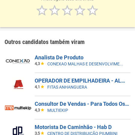
Outros candidatos também viram
Analista De Produto
4,3
CONEXAO MALHAS E DESENVOLVIMENTO
OPERADOR DE EMPILHADEIRA - ALMOXERIFADO ( COM EXPERIÊNCIA EM EMPILHADEIRA )
4,1
FITAS ANHANGUERA
Consultor De Vendas - Para Todos Os Estados Do Brasil
4,3
MULTIEKIP
Motorista De Caminhão - Hab D
3,5
CENTRO DE DISTRIBUIÇÃO PIUMBINI