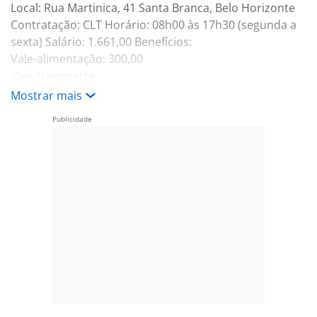
Local: Rua Martinica, 41 Santa Branca, Belo Horizonte
Contratação: CLT Horário: 08h00 às 17h30 (segunda a
sexta) Salário: 1.661,00 Benefícios:
Vale-alimentação: 300,00
Vale-transporte
Mostrar mais
Atividades
Costurar peças em máquina reta industrial com
precisão
Realizar montagem de peças conforme ficha técnica
Executar acabamentos simples e reforços
Fazer regulagens básicas da máquina (linha, agulha,
tensão)
Garantir a qualidade das costuras e acabamento final
Trabalhar com produtividade, mantendo ritmo e
organização
Requisitos
Experiência comprovada com máquina reta industrial