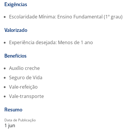
Agilidade, boa comunicação e atenção aos detalhes
Exigências
Capacidade de trabalhar em equipe e cumprir metas
Escolaridade Mínima: Ensino Fundamental (1º grau)
diárias
Organização e responsabilidade no uso de materiais
Valorizado
Perfil desejado
Experiência desejada: Menos de 1 ano
Domínio técnico e segurança na operação da máquina
Precisão, cuidado e olhar atento para qualidade
Benefícios
Produtividade com constância
Auxílio creche
Comprometimento e pontualidade
Vontade de aprender e evoluir na função
Seguro de Vida
Vale-refeição
Vale-transporte
Resumo
Data de Publicação
1 jun