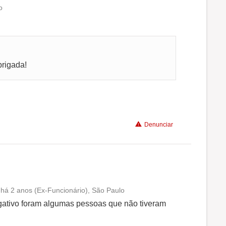
o
Conciliação com a vida familiar
Benefícios
brigada!
Recomenda a diretoria
Denunciar
e há 2 anos (Ex-Funcionário), São Paulo
Conciliação com a vida familiar
gativo foram algumas pessoas que não tiveram