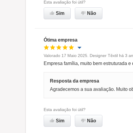
Esta avaliação foi útil?
Recomenda esta empresa
Sim
Não
Ótima empresa
Valorado 17 Maio 2025. Designer Têxtil há 3 a
Oportunidade de promoção
Empresa família, muito bem estruturada e q
Ambiente de trabalho
Resposta da empresa
Agradecemos a sua avaliação. Muito o
Recomenda esta empresa
Esta avaliação foi útil?
Sim
Não