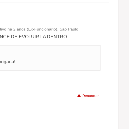
tivo há 2 anos (Ex-Funcionário), São Paulo
Conciliação com a vida familiar
NCE DE EVOLUIR LA DENTRO
Benefícios
brigada!
Recomenda a diretoria
Denunciar