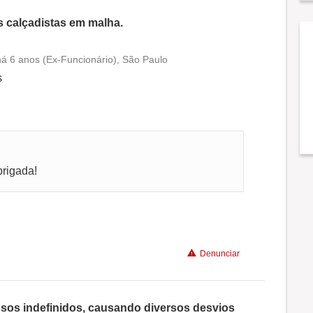
 calçadistas em malha.
há 6 anos (Ex-Funcionário), São Paulo
Conciliação com a vida familiar
s
Benefícios
Recomenda a diretoria
brigada!
Denunciar
os indefinidos, causando diversos desvios