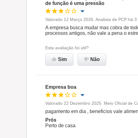
de função é uma pressão
Valorado 12 Março 2026. Analista de PCP há 3 
Oportunidade de promoção
A empresa busca mudar mas cobra de todo
processos antigos, não vale a pena o estr
Ambiente de trabalho
Esta avaliação foi útil?
Não recomenda esta
Sim
Não
empresa
Empresa boa
Valorado 22 Dezembro 2025. Meio Oficial de Co
Oportunidade de promoção
pagamento em dia , beneficios vale alime
Prós
Ambiente de trabalho
Perto de casa