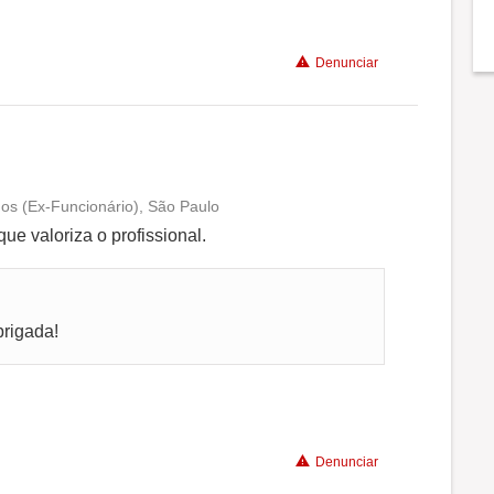
Recomenda a diretoria
Denunciar
nos (Ex-Funcionário), São Paulo
Conciliação com a vida familiar
ue valoriza o profissional.
Benefícios
brigada!
Recomenda a diretoria
Denunciar