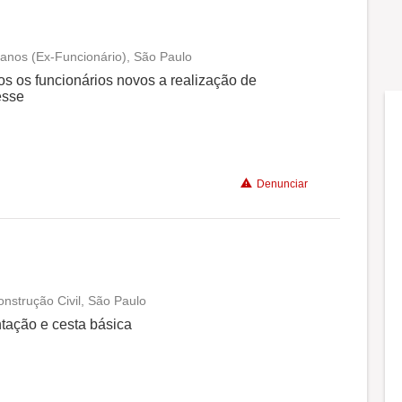
anos (Ex-Funcionário), São Paulo
Conciliação com a vida familiar
s os funcionários novos a realização de
esse
Benefícios
Não recomenda a diretoria
Denunciar
nstrução Civil, São Paulo
Conciliação com a vida familiar
ntação e cesta básica
Benefícios