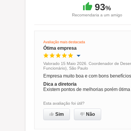
93
%
Recomendaria a um amigo
Avaliação mais destacada
Ótima empresa
Valorado 15 Maio 2026. Coordenador de Dese
Funcionário), São Paulo
Oportunidade de promoção
Empresa muito boa e com bons benefício
Dica a diretoria
Ambiente de trabalho
Existem pontos de melhorias porém ótim
Recomenda esta empresa
Esta avaliação foi útil?
Sim
Não