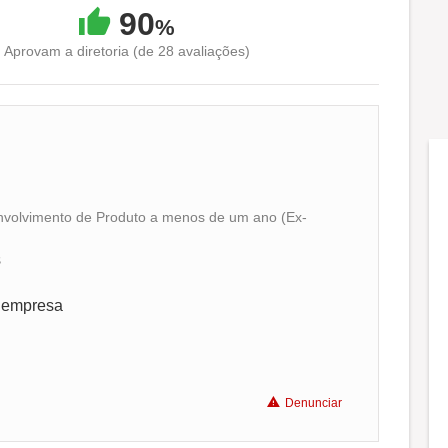
90
%
Aprovam a diretoria (de 28 avaliações)
nvolvimento de Produto a menos de um ano (Ex-
Conciliação com a vida familiar
s
Benefícios
a empresa
Recomenda a diretoria
Denunciar