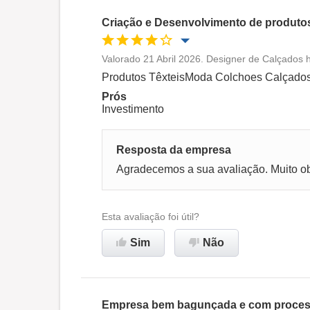
Criação e Desenvolvimento de produtos
Valorado 21 Abril 2026. Designer de Calçados 
Oportunidade de promoção
Produtos TêxteisModa Colchoes Calçado
Prós
Ambiente de trabalho
Investimento
Recomenda esta empresa
Resposta da empresa
Agradecemos a sua avaliação. Muito o
Esta avaliação foi útil?
Sim
Não
Empresa bem bagunçada e com process