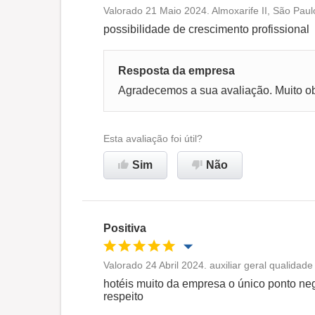
Valorado 21 Maio 2024. Almoxarife II, São Paul
Oportunidade de promoção
possibilidade de crescimento profissional
Ambiente de trabalho
Resposta da empresa
Agradecemos a sua avaliação. Muito o
Recomenda esta empresa
Esta avaliação foi útil?
Sim
Não
Positiva
Valorado 24 Abril 2024. auxiliar geral qualidad
Oportunidade de promoção
hotéis muito da empresa o único ponto ne
respeito