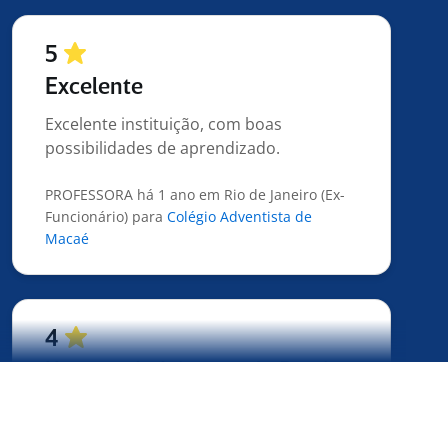
5
Excelente
Excelente instituição, com boas
possibilidades de aprendizado.
PROFESSORA há 1 ano em Rio de Janeiro (Ex-
Funcionário) para
Colégio Adventista de
Macaé
4
Uma verdadeira escola Pratica.
Empresa boa para conhecer sobre
processos e organização industrial, o dia
a dia ajuda bastante a enxergar muito do