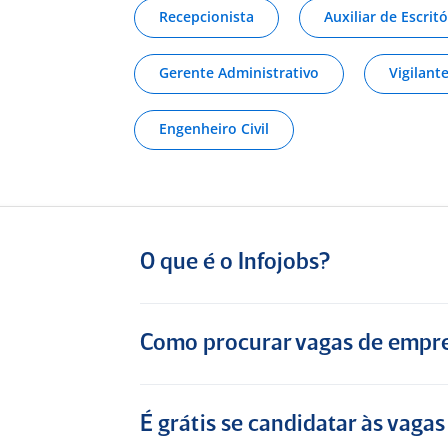
Sobre a Boticário
Recepcionista
Auxiliar de Escritó
Excelente empresa para de trabalhar
Gerente Administrativo
Vigilant
Consultor de Vendas de Loja a
menos de um ano em Bahia (Ex-
Engenheiro Civil
Funcionário) para
CP Carbonell
(Franqueado O Boticário)
O que é o Infojobs?
5
Exatamente
ambiente confortável
Como procurar vagas de empre
Vendedora há 17 anos em Bahia
(Ex-Funcionário) para
Lojas Maia
É grátis se candidatar às vagas