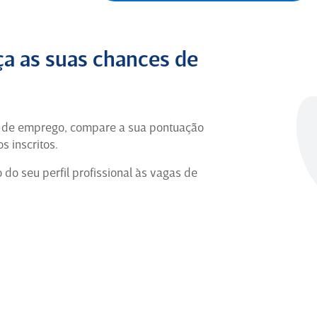
Grande Experiência
Profissional
Foram pouco mais de 7 anos de muita
a as suas chances de
história construída na Ambev, uma
jornada marcada por desafios,
aprendizados, mudanças e,
principalmente, por pessoas que fizeram
a de emprego, compare a sua pontuação
parte da minha evolução.
s inscritos.
Coordenador Regional de On
o seu perfil profissional às vagas de
Trade há 1 ano em São Paulo (Ex-
Funcionário) para
Ambev
5
Coordenador de TI