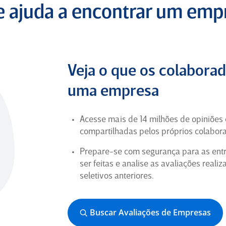
(Ex-Funcionário) para
Gaiofato e Galvão
te ajuda a encontrar um em
Advogados Associados
4
Veja o que os colabora
Ótima
uma empresa
Estou tendo uma boa impressão ate
momento
Acesse mais de 14 milhões de opiniões
compartilhadas pelos próprios colabor
Analista de Atendimento
Comercial em São Paulo para
Prepare-se com segurança para as entr
AlmavivA Experience
ser feitas e analise as avaliações reali
seletivos anteriores.
5
Buscar Avaliações de Empresas