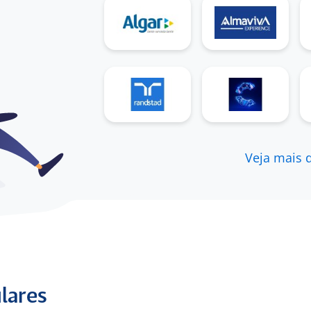
5
Avaliação AeC
Veja mais 
Trabalho na empresa, porém, gosto
muito do ambiente
Atendente de Call Center Receptivo a menos
de 6 meses em Ceará (Ex-Funcionário) para
AECcentro de contatos S/A
5
Avaliação- assistente de op
ulares