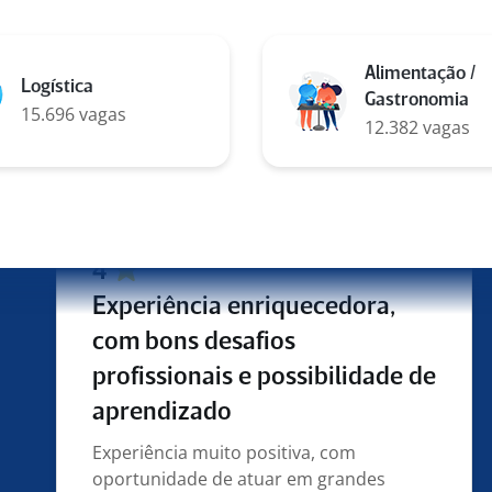
Empresa com oportunidade de
crescimento, oportunidade de cursos e
faculdades, inclusiva
Alimentação /
Logística
Gastronomia
expert de interação de suporte
15.696 vagas
12.382 vagas
interno em São Paulo para
TP
4
Experiência enriquecedora,
com bons desafios
profissionais e possibilidade de
aprendizado
Experiência muito positiva, com
oportunidade de atuar em grandes
projetos estratégicos, inclusive com