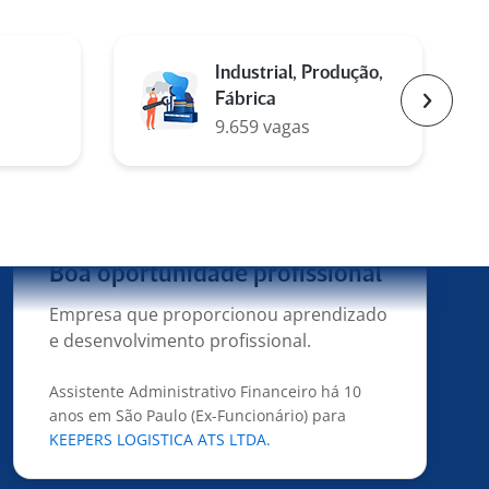
Ótimo ambiente de trabalho
Operador de Loja a menos de 6 meses em São
Industrial, Produção,
Paulo (Ex-Funcionário) para
Hiper Balas
Fábrica
Atacadista
Próxim
9.659 vagas
4
Boa oportunidade profissional
Empresa que proporcionou aprendizado
e desenvolvimento profissional.
Assistente Administrativo Financeiro há 10
anos em São Paulo (Ex-Funcionário) para
KEEPERS LOGISTICA ATS LTDA.