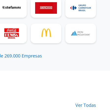
5
boa empresa
de 269.000 Empresas
otimo ambiente de trabalho equipe
unidas
atendente de tmkt a menos de 6 meses em
São Paulo (Ex-Funcionário) para
Pet Center
Comercio e Participação S/A
5
Ótimo ambiente de trabalho
Ver Todas