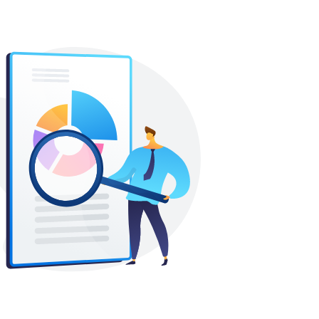
aprendizados, mudanças e,
principalmente, por pessoas que fizeram
parte da minha evolução.
Especialista Nacional de Sales
Process a menos de 6 meses em
São Paulo (Ex-Funcionário) para
Ambev
5
excelencia
uma ótima empresa para trabalhar.
montadora de acessorios radiologicos há 15
anos em São Paulo (Ex-Funcionário) para
Sapra Landauer