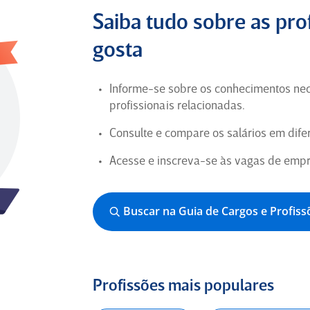
Bom ambiente em geral.
Saiba tudo sobre as pro
Coordenador de Projetos de TI há
gosta
10 anos em São Paulo (Ex-
Funcionário) para
Suzantur
Informe-se sobre os conhecimentos nec
profissionais relacionadas.
5
Consulte e compare os salários em dif
Empresa
Acesse e inscreva-se às vagas de empr
Lugar ótimo de trabalhar, acolher.
Buscar na Guia de Cargos e Profiss
Aprendiz a menos de 6 meses em Rio Grande
do Sul (Ex-Funcionário) para
Demá Renapsi
Profissões mais populares
5