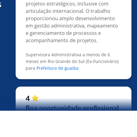
s
articulação internacional. O trabalho
proporcionou amplo desenvolvimento
em gestão administrativa, mapeamento
e gerenciamento de processos e
acompanhamento de projetos.
Supervisora Administrativa a menos de 6
meses em Rio Grande do Sul (Ex-Funcionário)
para
Prefeitura de guaiba
4
Boa oportunidade profissional.
Empresa que proporcionou aprendizado
e desenvolvimento profissional.
Assistente Financeiro há 7 anos em São Paulo