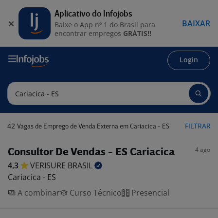
Aplicativo do Infojobs
BAIXAR
Baixe o App nº 1 do Brasil para
encontrar empregos
GRÁTIS!!
Login
42
FILTRAR
Vagas de Emprego de Venda Externa em Cariacica - ES
4 ago
Consultor De Vendas - ES Cariacica
4,3
VERISURE
BRASIL
Cariacica - ES
A combinar
Curso Técnico
Presencial