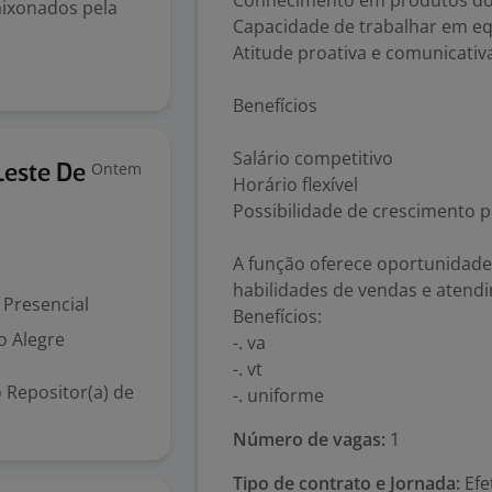
Conhecimento em produtos do
aixonados pela
Capacidade de trabalhar em e
Atitude proativa e comunicativ
Benefícios
Salário competitivo
Ontem
Leste De
Horário flexível
Possibilidade de crescimento p
A função oferece oportunidad
habilidades de vendas e atendi
Presencial
Benefícios:
o Alegre
-. va
-. vt
 Repositor(a) de
-. uniforme
Número de vagas:
1
Tipo de contrato e Jornada:
Efe