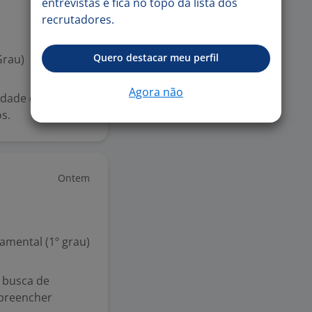
entrevistas e fica no topo da lista dos
recrutadores.
Quero destacar meu perfil
Grau)
Agora não
lidade de horário
s.
Ontem
mental (1º grau)
 busca de
 preencher