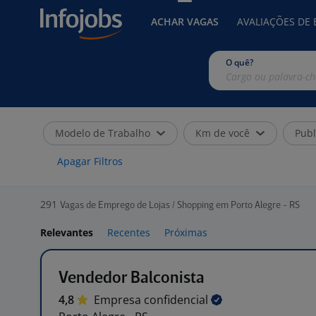
ACHAR VAGAS
AVALIAÇÕES DE
O quê?
Modelo de Trabalho
Km de você
Publ
Apagar Filtros
291
Vagas de Emprego de Lojas / Shopping em Porto Alegre - RS
Relevantes
Recentes
Próximas
Vendedor Balconista
4,8
Empresa
confidencial