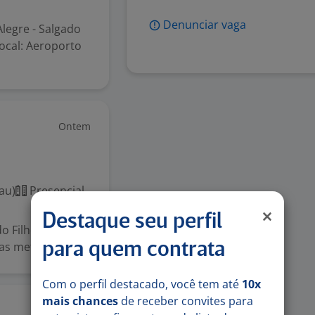
Denunciar vaga
legre - Salgado
cal: Aeroporto
Ontem
au)
Presencial
Destaque seu perfil
o Filho
as metas. Qu...
para quem contrata
Com o perfil destacado, você tem até
10x
mais chances
de receber convites para
Ontem