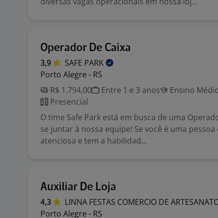
diversas vagas operacionais em nossa loj...
Operador De Caixa
3,9
SAFE
PARK
Porto Alegre - RS
R$ 1.794,00
Entre 1 e 3 anos
Ensino Médio
Presencial
O time Safe Park está em busca de uma Operado
se juntar à nossa equipe! Se você é uma pessoa
atenciosa e tem a habilidad...
Auxiliar De Loja
4,3
LINNA FESTAS COMERCIO DE ARTESANAT
Porto Alegre - RS