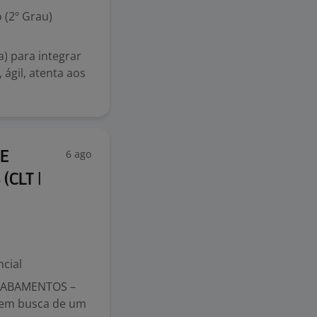
 (2º Grau)
) para integrar
ágil, atenta aos
6 ago
 E
(CLT |
cial
CABAMENTOS –
 em busca de um