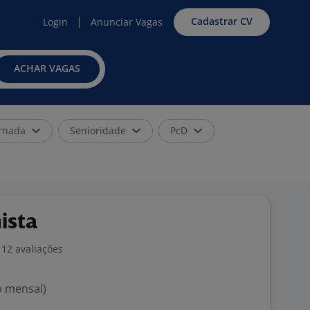
Cadastrar CV
Login
Anunciar Vagas
ACHAR VAGAS
rnada
Senioridade
PcD
ista
12 avaliações
o mensal)