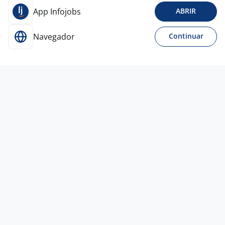
App Infojobs
ABRIR
Navegador
Continuar
15 jun
Vendedor De Veículos ( Loja Nilo
Peçanha & Ipiranga)
4,6
SPONCHIADO JARDINE
VEICULOS
Porto Alegre - RS
A combinar
Entre 3 e 5 anos
Ensino Médio (2º Grau)
Presencial
10 jun