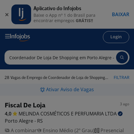
Aplicativo do Infojobs
BAIXAR
Baixe o App nº 1 do Brasil para
encontrar empregos
GRÁTIS!!
Login
28
FILTRAR
Vagas de Emprego de Coordenador de Loja de Shopping em Porto Alegre - RS
Ativar Aviso de Vagas
3 ago
Fiscal De Loja
4,0
MELINDA COSMÉTICOS E PERFUMARIA
LTDA
Porto Alegre - RS
A combinar
Ensino Médio (2º Grau)
Presencial