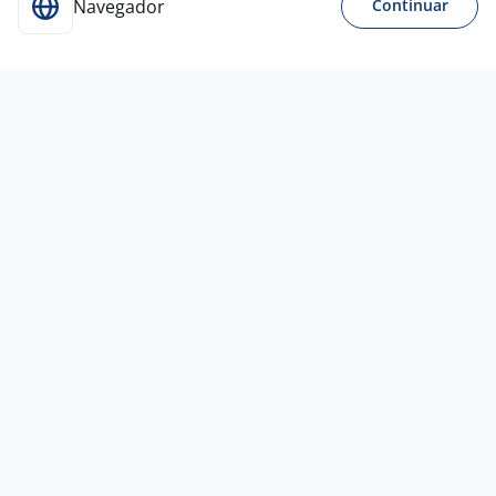
Navegador
Continuar
Para Candidatos
Acesse o site de empregos líder e se candidate a
vagas adequadas ao seu perfil de forma fácil e
rápida.