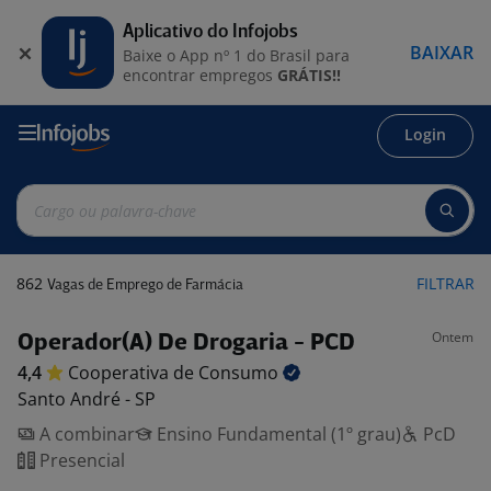
Aplicativo do Infojobs
BAIXAR
Baixe o App nº 1 do Brasil para
encontrar empregos
GRÁTIS!!
Login
862
FILTRAR
Vagas de Emprego de Farmácia
Ontem
Operador(A) De Drogaria - PCD
4,4
Cooperativa de
Consumo
Santo André - SP
A combinar
Ensino Fundamental (1º grau)
PcD
Presencial