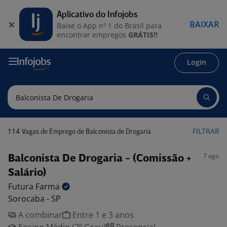
Aplicativo do Infojobs
BAIXAR
Baixe o App nº 1 do Brasil para
encontrar empregos
GRÁTIS!!
Login
114
FILTRAR
Vagas de Emprego de Balconista de Drogaria
7 ago
Balconista De Drogaria - (Comissão +
Salário)
Futura
Farma
Sorocaba - SP
A combinar
Entre 1 e 3 anos