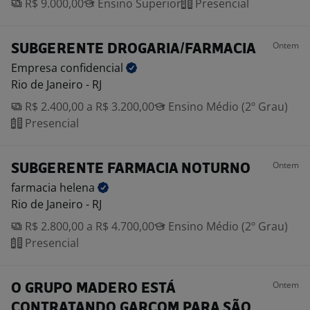
R$ 9.000,00
Ensino Superior
Presencial
Ontem
SUBGERENTE DROGARIA/FARMACIA
Empresa
confidencial
Rio de Janeiro - RJ
R$ 2.400,00 a R$ 3.200,00
Ensino Médio (2º Grau)
Presencial
Ontem
SUBGERENTE FARMACIA NOTURNO
farmacia
helena
Rio de Janeiro - RJ
R$ 2.800,00 a R$ 4.700,00
Ensino Médio (2º Grau)
Presencial
Ontem
O GRUPO MADERO ESTÁ
CONTRATANDO GARÇOM PARA SÃO