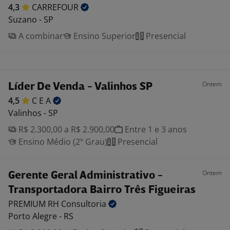
4,3
CARREFOUR
Suzano - SP
A combinar
Ensino Superior
Presencial
Ontem
Líder De Venda - Valinhos SP
4,5
C E
A
Valinhos - SP
R$ 2.300,00 a R$ 2.900,00
Entre 1 e 3 anos
Ensino Médio (2º Grau)
Presencial
Ontem
Gerente Geral Administrativo -
Transportadora Bairro Três Figueiras
PREMIUM RH
Consultoria
Porto Alegre - RS