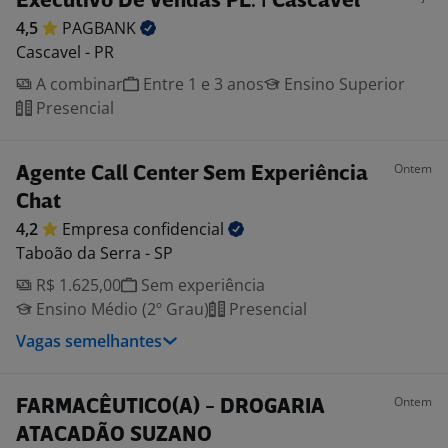
Executivo De Vendas PL. | Cascavel
4,5
PAGBANK
Cascavel - PR
A combinar
Entre 1 e 3 anos
Ensino Superior
Presencial
Ontem
Agente Call Center Sem Experiência
Chat
4,2
Empresa
confidencial
Taboão da Serra - SP
R$ 1.625,00
Sem experiência
Ensino Médio (2º Grau)
Presencial
Vagas semelhantes
Ontem
FARMACÊUTICO(A) - DROGARIA
ATACADÃO SUZANO