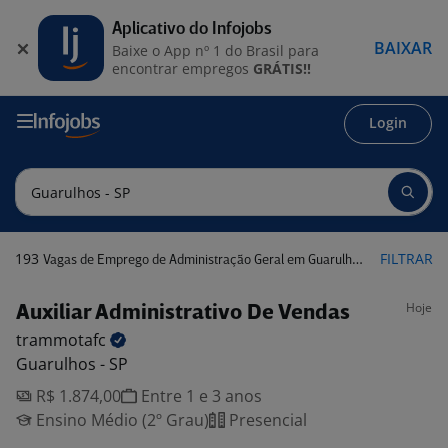
Aplicativo do Infojobs
BAIXAR
Baixe o App nº 1 do Brasil para
encontrar empregos
GRÁTIS!!
Login
193
FILTRAR
Vagas de Emprego de Administração Geral em Guarulhos - SP
Hoje
Auxiliar Administrativo De Vendas
trammotafc
Guarulhos - SP
R$ 1.874,00
Entre 1 e 3 anos
Ensino Médio (2º Grau)
Presencial