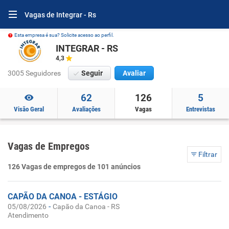
Vagas de Integrar - Rs
Esta empresa é sua? Solicite acesso ao perfil.
INTEGRAR - RS
4,3
3005 Seguidores
Seguir
Avaliar
62
126
5
Visão Geral
Avaliações
Vagas
Entrevistas
Vagas de Empregos
Filtrar
126 Vagas de empregos de 101 anúncios
CAPÃO DA CANOA - ESTÁGIO
-
05/08/2026
Capão da Canoa - RS
Atendimento