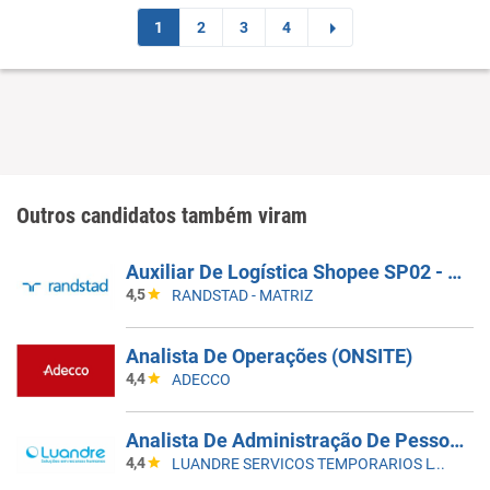
1
2
3
4
Outros candidatos também viram
Auxiliar De Logística Shopee SP02 - SEM EXPERIÊNCIA
4,5
RANDSTAD - MATRIZ
Analista De Operações (ONSITE)
4,4
ADECCO
Analista De Administração De Pessoal Jr - Guarulhos-SP
4,4
LUANDRE SERVICOS TEMPORARIOS LTDA. (C-I)