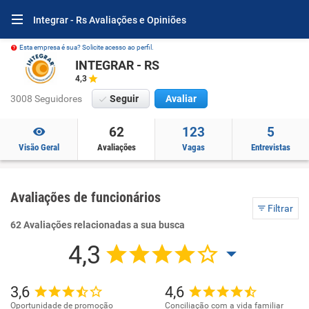
Integrar - Rs Avaliações e Opiniões
Esta empresa é sua? Solicite acesso ao perfil.
INTEGRAR - RS
4,3
3008 Seguidores
Seguir
Avaliar
62
123
5
Visão Geral
Avaliações
Vagas
Entrevistas
Avaliações de funcionários
Filtrar
62 Avaliações relacionadas a sua busca
4,3
3,6
4,6
Oportunidade de promoção
Conciliação com a vida familiar