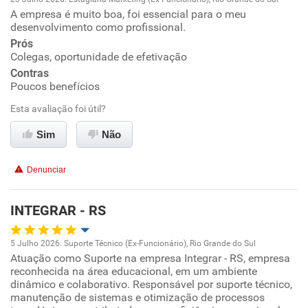
A empresa é muito boa, foi essencial para o meu
Oportunidade de promoção
desenvolvimento como profissional.
Prós
Ambiente de trabalho
Colegas, oportunidade de efetivação
Contras
Conciliação com a vida familiar
Poucos benefícios
Esta avaliação foi útil?
Benefícios
Sim
Não
Recomenda esta empresa
Denunciar
Recomenda a diretoria
INTEGRAR - RS
5 Julho 2026. Suporte Técnico (Ex-Funcionário), Rio Grande do Sul
Atuação como Suporte na empresa Integrar - RS, empresa
Oportunidade de promoção
reconhecida na área educacional, em um ambiente
dinâmico e colaborativo. Responsável por suporte técnico,
Ambiente de trabalho
manutenção de sistemas e otimização de processos