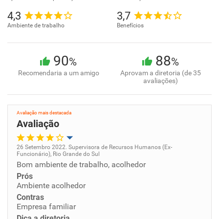
4,3
3,7
Ambiente de trabalho
Benefícios
90
88
%
%
Recomendaria a um amigo
Aprovam a diretoria (de 35
avaliações)
Avaliação mais destacada
Avaliação
26 Setembro 2022. Supervisora de Recursos Humanos (Ex-
Funcionário), Rio Grande do Sul
Oportunidade de promoção
Bom ambiente de trabalho, acolhedor
Prós
Ambiente de trabalho
Ambiente acolhedor
Contras
Empresa familiar
Conciliação com a vida familiar
Dica a diretoria