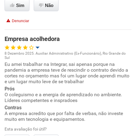
Sim
Não
Conciliação com a vida familiar
Denunciar
Benefícios
Empresa acolhedora
Recomenda esta empresa
8 Dezembro 2025. Auxiliar Administrativo (Ex-Funcionário), Rio Grande do
Sul
Oportunidade de promoção
Eu amei trabalhar na Integrar, sai apenas porque na
pandemia a empresa teve de rescindir o contrato devido a
cortes no orçamento mas foi um lugar onde aprendi muito
Ambiente de trabalho
e um lugar muito leve de se trabalhar
Prós
Conciliação com a vida familiar
O coleguismo e a energia de aprendizado no ambiente.
Líderes competentes e inspradoes
Benefícios
Contras
A empresa acredito que por falta de verbas, não investe
muito em tecnologia e equipamentos.
Recomenda esta empresa
Esta avaliação foi útil?
Recomenda a diretoria