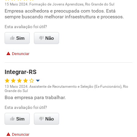
15 Maio 2024. Formação de Jovens Aprendizes, Rio Grande do Sul
Empresa acolhedora e preocupada com todos. Está
Oportunidade de promoção
sempre buscando melhorar infraestruttura e processos.
Ambiente de trabalho
Esta avaliação foi útil?
Sim
Não
Conciliação com a vida familiar
Denunciar
Benefícios
Integrar-RS
Recomenda esta empresa
Recomenda a diretoria
13 Maio 2024. Assistente de Recrutamernto e Seleção (Ex-Funcionário), Rio
Grande do Sul
Oportunidade de promoção
Boa empresa para trabalhar.
Esta avaliação foi útil?
Ambiente de trabalho
Sim
Não
Conciliação com a vida familiar
Denunciar