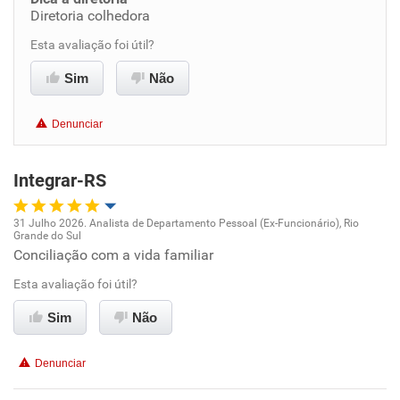
Diretoria colhedora
Benefícios
Esta avaliação foi útil?
Recomenda esta empresa
Sim
Não
Recomenda a diretoria
Denunciar
Integrar-RS
31 Julho 2026. Analista de Departamento Pessoal (Ex-Funcionário), Rio
Grande do Sul
Oportunidade de promoção
Conciliação com a vida familiar
Esta avaliação foi útil?
Ambiente de trabalho
Sim
Não
Conciliação com a vida familiar
Denunciar
Benefícios