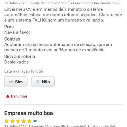
29 Julho 2026. Gerente de Controladoria (Ex-Funcionário), Rio Grande do Sul
Envei meu CV e em menos de 1 minuto o sistema
Oportunidade de promoção
automático estava me dando retorno negativo. Claramente
é um sistema FALHO, sem um humano avaliando.
Ambiente de trabalho
Prós
Nava a favor
Conciliação com a vida familiar
Contras
Adotaram um sistema automático de seleção, que em
menos de 1 minuto avaliar 36 anos de experiência.
Benefícios
Dica a diretoria
Desleixados
Não recomenda esta empresa
Esta avaliação foi útil?
Não recomenda a diretoria
Sim
Não
Denunciar
Empresa muito boa
23 Julho 2026. Estagiária Marketing (Ex-Funcionário), Rio Grande do Sul