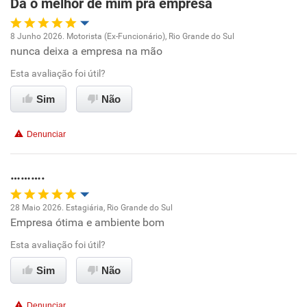
Da o melhor de mim pra empresa
Não recomenda esta empresa
8 Junho 2026. Motorista (Ex-Funcionário), Rio Grande do Sul
nunca deixa a empresa na mão
Oportunidade de promoção
Esta avaliação foi útil?
Ambiente de trabalho
Sim
Não
Conciliação com a vida familiar
Denunciar
Benefícios
……….
Recomenda esta empresa
28 Maio 2026. Estagiária, Rio Grande do Sul
Recomenda a diretoria
Empresa ótima e ambiente bom
Oportunidade de promoção
Esta avaliação foi útil?
Ambiente de trabalho
Sim
Não
Conciliação com a vida familiar
Denunciar