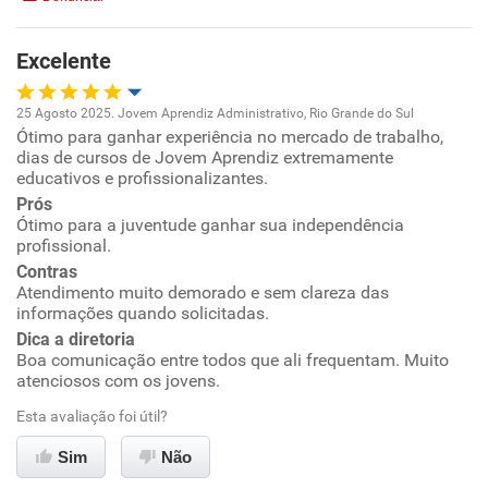
Excelente
25 Agosto 2025. Jovem Aprendiz Administrativo, Rio Grande do Sul
Ótimo para ganhar experiência no mercado de trabalho,
Oportunidade de promoção
dias de cursos de Jovem Aprendiz extremamente
educativos e profissionalizantes.
Ambiente de trabalho
Prós
Ótimo para a juventude ganhar sua independência
profissional.
Conciliação com a vida familiar
Contras
Atendimento muito demorado e sem clareza das
Benefícios
informações quando solicitadas.
Dica a diretoria
Recomenda esta empresa
Boa comunicação entre todos que ali frequentam. Muito
atenciosos com os jovens.
Recomenda a diretoria
Esta avaliação foi útil?
Sim
Não