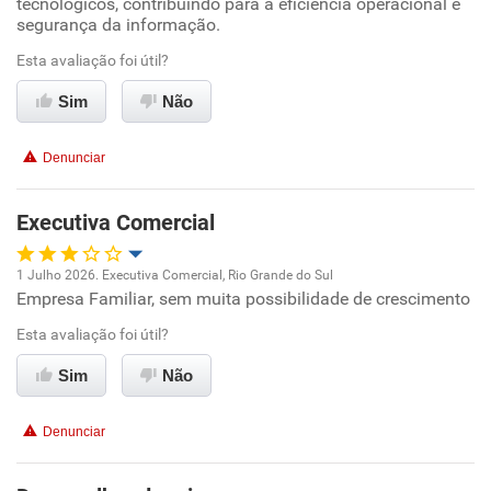
tecnológicos, contribuindo para a eficiência operacional e
segurança da informação.
Conciliação com a vida familiar
Esta avaliação foi útil?
Benefícios
Sim
Não
Recomenda esta empresa
Denunciar
Recomenda a diretoria
Executiva Comercial
1 Julho 2026. Executiva Comercial, Rio Grande do Sul
Empresa Familiar, sem muita possibilidade de crescimento
Oportunidade de promoção
Esta avaliação foi útil?
Ambiente de trabalho
Sim
Não
Conciliação com a vida familiar
Denunciar
Benefícios