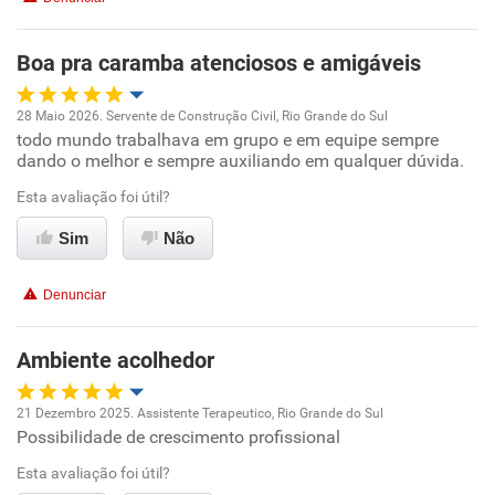
Benefícios
Boa pra caramba atenciosos e amigáveis
Recomenda esta empresa
28 Maio 2026. Servente de Construção Civil, Rio Grande do Sul
Recomenda a diretoria
todo mundo trabalhava em grupo e em equipe sempre
Oportunidade de promoção
dando o melhor e sempre auxiliando em qualquer dúvida.
Ambiente de trabalho
Esta avaliação foi útil?
Sim
Não
Conciliação com a vida familiar
Denunciar
Benefícios
Ambiente acolhedor
Recomenda esta empresa
Recomenda a diretoria
21 Dezembro 2025. Assistente Terapeutico, Rio Grande do Sul
Possibilidade de crescimento profissional
Oportunidade de promoção
Esta avaliação foi útil?
Ambiente de trabalho