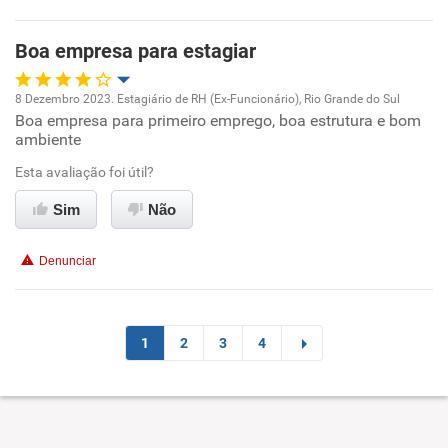
Benefícios
Boa empresa para estagiar
Recomenda esta empresa
Recomenda a diretoria
8 Dezembro 2023. Estagiário de RH (Ex-Funcionário), Rio Grande do Sul
Boa empresa para primeiro emprego, boa estrutura e bom
Oportunidade de promoção
ambiente
Ambiente de trabalho
Esta avaliação foi útil?
Sim
Não
Conciliação com a vida familiar
Denunciar
Benefícios
Recomenda esta empresa
1
2
3
4