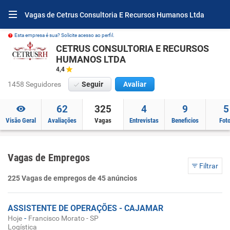
Vagas de Cetrus Consultoria E Recursos Humanos Ltda
Esta empresa é sua? Solicite acesso ao perfil.
CETRUS CONSULTORIA E RECURSOS
HUMANOS LTDA
4,4
1458 Seguidores
Seguir
Avaliar
62
325
4
9
5
Visão Geral
Avaliações
Vagas
Entrevistas
Beneficios
Fot
Vagas de Empregos
Filtrar
225 Vagas de empregos de 45 anúncios
ASSISTENTE DE OPERAÇÕES - CAJAMAR
-
Hoje
Francisco Morato - SP
Logística