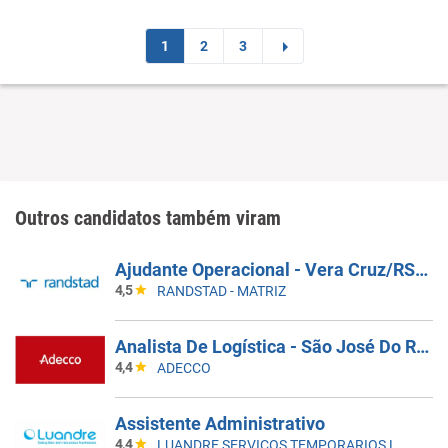
1
2
3
Outros candidatos também viram
Ajudante Operacional - Vera Cruz/RS - Coca-Cola FEMSA
4,5
RANDSTAD - MATRIZ
Analista De Logística - São José Do Rio Preto/SP
4,4
ADECCO
Assistente Administrativo
4,4
LUANDRE SERVICOS TEMPORARIOS LTDA. (C-I)