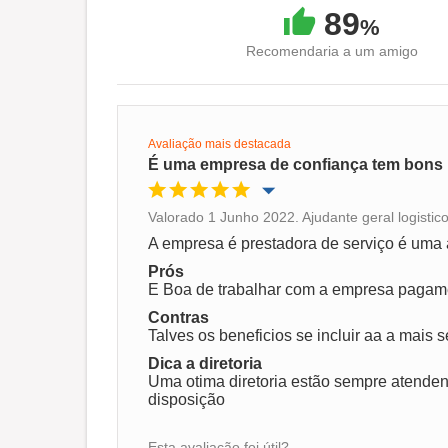
89
%
Recomendaria a um amigo
Avaliação mais destacada
É uma empresa de confiança tem bons 
Valorado 1 Junho 2022. Ajudante geral logistic
Oportunidade de promoção
A empresa é prestadora de serviço é uma
Prós
Ambiente de trabalho
E Boa de trabalhar com a empresa pagame
Contras
Talves os beneficios se incluir aa a mais s
Recomenda esta empresa
Dica a diretoria
Uma otima diretoria estão sempre atenden
disposição
Esta avaliação foi útil?