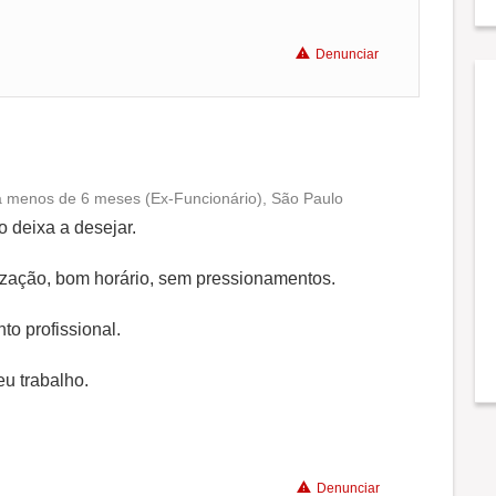
Denunciar
 a menos de 6 meses (Ex-Funcionário), São Paulo
Conciliação com a vida familiar
 deixa a desejar.
Benefícios
lização, bom horário, sem pressionamentos.
to profissional.
Não recomenda a diretoria
eu trabalho.
Denunciar