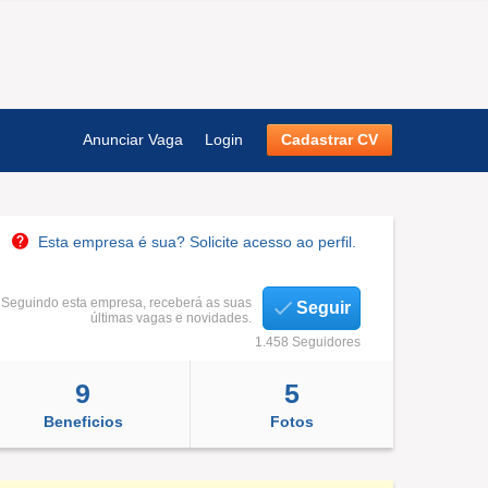
Anunciar Vaga
Login
Cadastrar CV
Esta empresa é sua? Solicite acesso ao perfil.
Seguindo esta empresa, receberá as suas
Seguir
últimas vagas e novidades.
1.458 Seguidores
9
5
Beneficios
Fotos