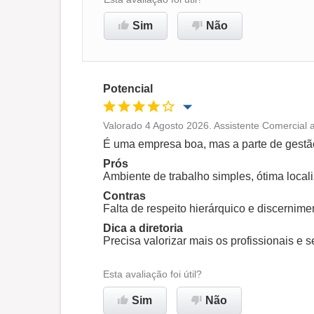
Sim
Não
Potencial
Valorado 4 Agosto 2026. Assistente Comercial
Oportunidade de promoção
É uma empresa boa, mas a parte de gestão
Prós
Ambiente de trabalho
Ambiente de trabalho simples, ótima loca
Contras
Falta de respeito hierárquico e discernimen
Não recomenda esta
Dica a diretoria
empresa
Precisa valorizar mais os profissionais e s
Esta avaliação foi útil?
Sim
Não