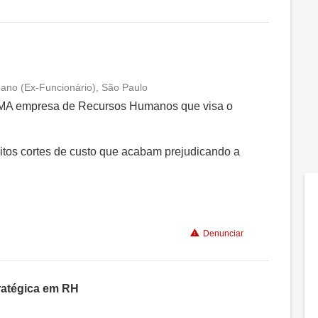
 ano (Ex-Funcionário), São Paulo
Conciliação com a vida familiar
IMA empresa de Recursos Humanos que visa o
Benefícios
itos cortes de custo que acabam prejudicando a
Recomenda a diretoria
Denunciar
tratégica em RH