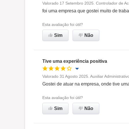
Valorado 17 Setembro 2025. Controlador de Ac
Oportunidade de promoção
foi uma empresa que gostei muito de traba
Ambiente de trabalho
Esta avaliação foi útil?
Sim
Não
Recomenda esta empresa
Tive uma experiência positiva
Valorado 31 Agosto 2025. Auxiliar Administrati
Oportunidade de promoção
Gostei de atuar na empresa, onde tive uma
Ambiente de trabalho
Esta avaliação foi útil?
Sim
Não
Recomenda esta empresa