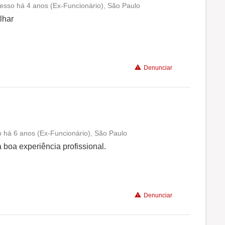
esso há 4 anos (Ex-Funcionário), São Paulo
Conciliação com a vida familiar
lhar
Benefícios
Denunciar
Recomenda a diretoria
vo há 6 anos (Ex-Funcionário), São Paulo
Conciliação com a vida familiar
 boa experiência profissional.
Benefícios
Denunciar