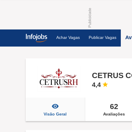
Av
Achar Vagas
Publicar Vagas
4,4
62
Visão Geral
Avaliações