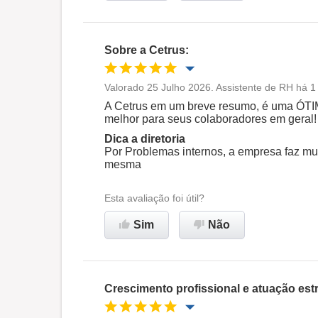
Sobre a Cetrus:
Valorado 25 Julho 2026. Assistente de RH há 1
Oportunidade de promoção
A Cetrus em um breve resumo, é uma ÓT
melhor para seus colaboradores em geral!
Ambiente de trabalho
Dica a diretoria
Por Problemas internos, a empresa faz mu
mesma
Recomenda esta empresa
Esta avaliação foi útil?
Sim
Não
Crescimento profissional e atuação es