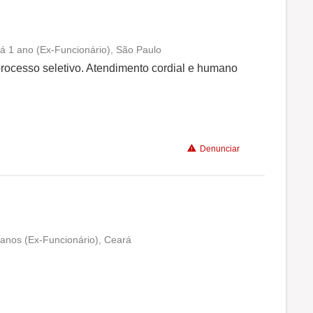
há 1 ano (Ex-Funcionário), São Paulo
Conciliação com a vida familiar
 processo seletivo. Atendimento cordial e humano
Benefícios
Não recomenda a diretoria
Denunciar
 anos (Ex-Funcionário), Ceará
Conciliação com a vida familiar
Benefícios