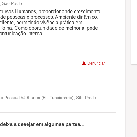
l, São Paulo
Conciliação com a vida familiar
ecursos Humanos, proporcionando crescimento
 de pessoas e processos. Ambiente dinâmico,
liente, permitindo vivência prática em
Benefícios
de folha. Como oportunidade de melhoria, pode
omunicação interna.
Recomenda a diretoria
Denunciar
to Pessoal há 6 anos (Ex-Funcionário), São Paulo
Conciliação com a vida familiar
Benefícios
ixa a desejar em algumas partes...
Recomenda a diretoria