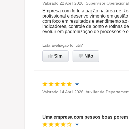
Valorado 22 Abril 2026. Supervisor Operaciona
Oportunidade de promoção
Empresa com forte atuação na área de R
profissional e desenvolvimento em gestão
com foco em resultados e atendimento ao c
Ambiente de trabalho
indicadores, controle de ponto e rotinas 
evoluir em padronização de processos e c
Recomenda esta empresa
Esta avaliação foi útil?
Sim
Não
Valorado 14 Abril 2026. Auxiliar de Departamen
Oportunidade de promoção
Ambiente de trabalho
Uma empresa com pessos boas porem de
Recomenda esta empresa