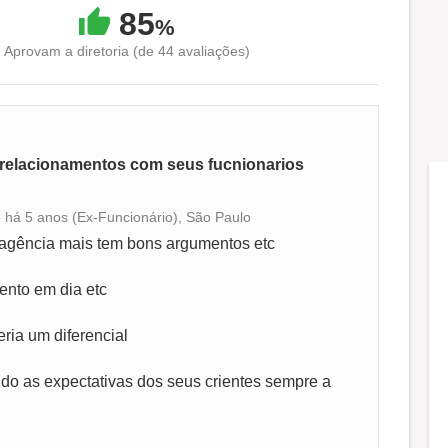
85
%
Aprovam a diretoria (de 44 avaliações)
relacionamentos com seus fucnionarios
o há 5 anos (Ex-Funcionário), São Paulo
Conciliação com a vida familiar
 agência mais tem bons argumentos etc
Benefícios
nto em dia etc
eria um diferencial
Recomenda a diretoria
do as expectativas dos seus crientes sempre a