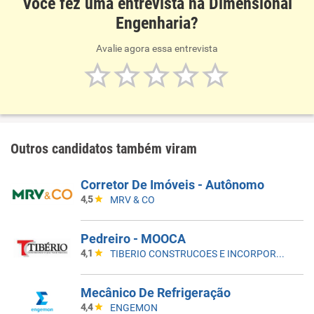
Você fez uma entrevista na Dimensional
Engenharia?
Avalie agora essa entrevista
Outros candidatos também viram
Corretor De Imóveis - Autônomo
4,5
MRV & CO
Pedreiro - MOOCA
4,1
TIBERIO CONSTRUCOES E INCORPORACOES
Mecânico De Refrigeração
4,4
ENGEMON