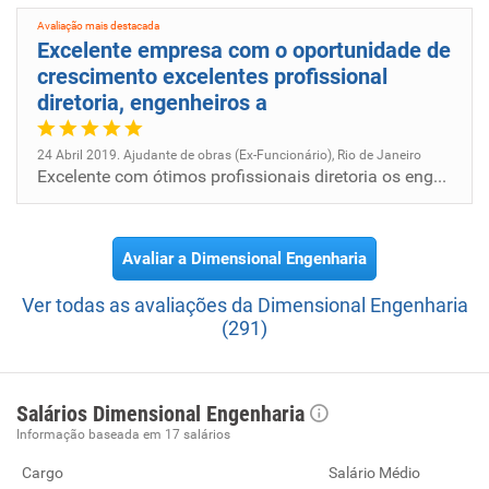
estatística de ter performado, até a presente data, TODOS
Avaliação mais destacada
os seus contratos, sem nenhum histórico de obras em
Excelente empresa com o oportunidade de
litígio.
crescimento excelentes profissional
diretoria, engenheiros a
24 Abril 2019. Ajudante de obras (Ex-Funcionário), Rio de Janeiro
Excelente com ótimos profissionais diretoria os engenheiros a parte administrativa e todos os colaboradores
Avaliar a Dimensional Engenharia
Ver todas as avaliações da Dimensional Engenharia
(291)
Salários Dimensional Engenharia
Informação baseada em 17 salários
Cargo
Salário Médio