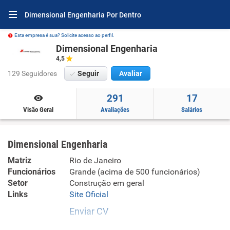
Dimensional Engenharia Por Dentro
Esta empresa é sua? Solicite acesso ao perfil.
Dimensional Engenharia
4,5
129 Seguidores
Seguir
Avaliar
291
17
Visão Geral
Avaliações
Salários
Dimensional Engenharia
Matriz
Rio de Janeiro
Funcionários
Grande (acima de 500 funcionários)
Setor
Construção em geral
Links
Site Oficial
Enviar CV