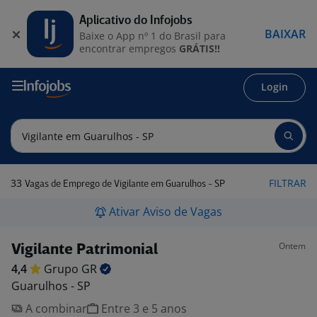
Aplicativo do Infojobs
BAIXAR
Baixe o App nº 1 do Brasil para
encontrar empregos
GRÁTIS!!
Login
33
FILTRAR
Vagas de Emprego de Vigilante em Guarulhos - SP
Ativar Aviso de Vagas
Ontem
Vigilante Patrimonial
4,4
Grupo
GR
Guarulhos - SP
A combinar
Entre 3 e 5 anos