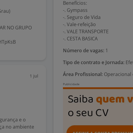
Benefícios:
-. Gympass
Grau)
-. Seguro de Vida
-. Vale-refeição
AR NO GRUPO
-. VALE TRANSPORTE
-. CESTA BASICA
hHTpKsB
Número de vagas:
1
Tipo de contrato e Jornada:
Efe
Área Profissional:
Operacional 
1 jul
egurança e o
nça no ambiente