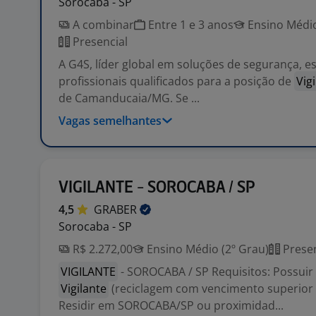
Sorocaba - SP
A combinar
Entre 1 e 3 anos
Ensino Médio
Presencial
A G4S, líder global em soluções de segurança, e
profissionais qualificados para a posição de
Vig
de Camanducaia/MG. Se ...
Vagas semelhantes
VIGILANTE - SOROCABA / SP
4,5
GRABER
Sorocaba - SP
R$ 2.272,00
Ensino Médio (2º Grau)
Presen
VIGILANTE
- SOROCABA / SP Requisitos: Possuir
Vigilante
(reciclagem com vencimento superior 
Residir em SOROCABA/SP ou proximidad...