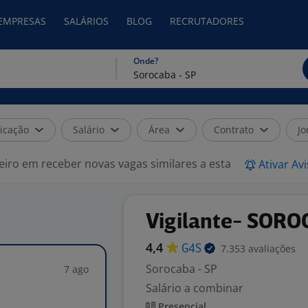
 EMPRESAS
SALÁRIOS
BLOG
RECRUTADORES
Onde?
icação
Salário
Área
Contrato
Jo
eiro em receber novas vagas similares a esta
Ativar Av
Vigilante- SOR
4,4
7.353 avaliações
G4S
Sorocaba - SP
7 ago
Salário a combinar
Presencial