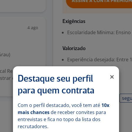
Exigências
4 ago
Escolaridade Mínima: Ensino
Valorizado
Grau)
Experiência desejada: Entre 1
Veículo próprio
cal Realizar
Destaque seu perfil
trar e relatar
Habilidades
para quem contrata
Reciclagem atualizada
segu
Com o perfil destacado, você tem até
10x
vigilante noturno
mais chances
de receber convites para
29 jul
entrevistas e fica no topo da lista dos
recrutadores.
Denunciar vaga