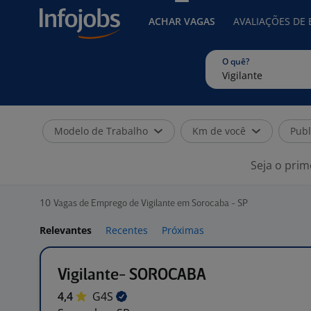
ACHAR VAGAS
AVALIAÇÕES DE
O quê?
Modelo de Trabalho
Km de você
Publ
Seja o prim
10
Vagas de Emprego de Vigilante em Sorocaba - SP
Relevantes
Recentes
Próximas
Vigilante- SOROCABA
4,4
G4S