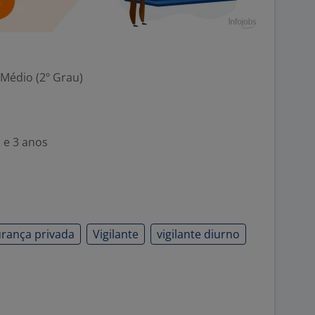
 Médio (2º Grau)
 e 3 anos
rança privada
Vigilante
vigilante diurno