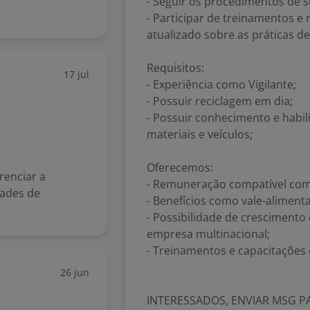
- Seguir os procedimentos de 
- Participar de treinamentos e
atualizado sobre as práticas d
Requisitos:
17 jul
- Experiência como Vigilante;
- Possuir reciclagem em dia;
- Possuir conhecimento e habil
materiais e veículos;
Oferecemos:
enciar a
- Remuneração compatível co
dades de
- Benefícios como vale-alimenta
- Possibilidade de cresciment
empresa multinacional;
- Treinamentos e capacitações 
26 jun
INTERESSADOS, ENVIAR MSG PA