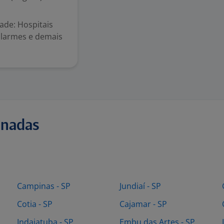
ade: Hospitais
alarmes e demais
onadas
Campinas - SP
Jundiaí - SP
Cotia - SP
Cajamar - SP
Indaiatuba - SP
Embu das Artes - SP