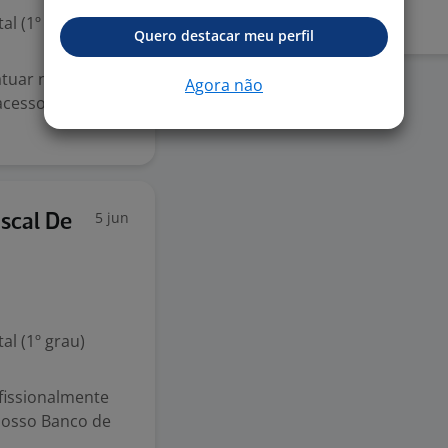
l (1º grau)
Quero destacar meu perfil
tuar na
Agora não
acesso e
5 jun
iscal De
l (1º grau)
fissionalmente
Nosso Banco de