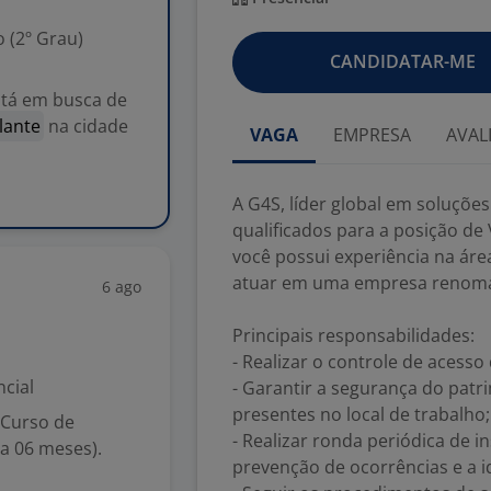
 (2º Grau)
CANDIDATAR-ME
stá em busca de
ilante
na cidade
VAGA
EMPRESA
AVAL
A G4S, líder global em soluçõe
qualificados para a posição de
você possui experiência na ár
atuar em uma empresa renomad
6 ago
Principais responsabilidades:
- Realizar o controle de acesso
cial
- Garantir a segurança do patri
presentes no local de trabalho;
 Curso de
- Realizar ronda periódica de 
a 06 meses).
prevenção de ocorrências e a id