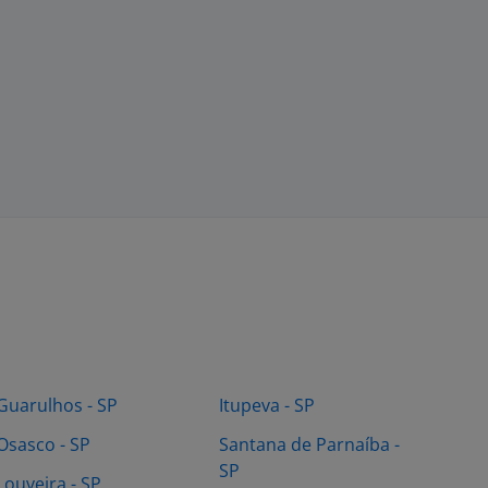
Guarulhos - SP
Itupeva - SP
Osasco - SP
Santana de Parnaíba -
SP
Louveira - SP