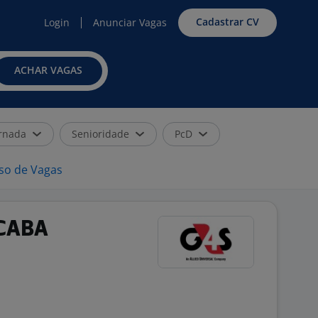
Cadastrar CV
Login
Anunciar Vagas
ACHAR VAGAS
rnada
Senioridade
PcD
iso de Vagas
OCABA