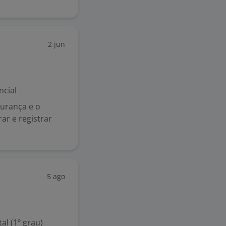
2 jun
ncial
gurança e o
r e registrar
5 ago
l (1º grau)