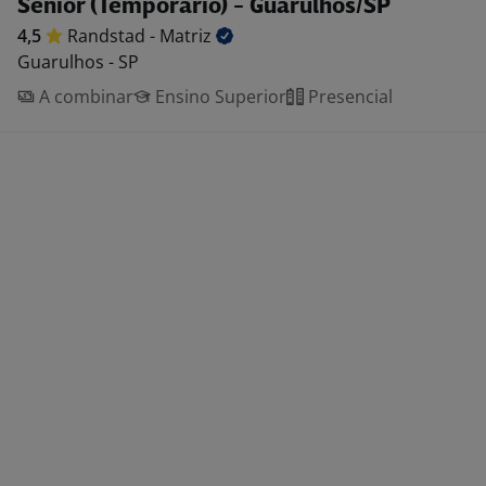
Sênior (Temporário) - Guarulhos/SP
4,5
Randstad -
Matriz
Guarulhos - SP
A combinar
Ensino Superior
Presencial