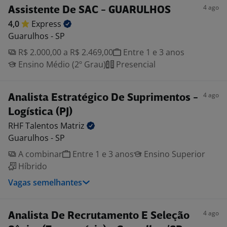
4 ago
Assistente De SAC - GUARULHOS
4,0
Express
Guarulhos - SP
R$ 2.000,00 a R$ 2.469,00
Entre 1 e 3 anos
Ensino Médio (2º Grau)
Presencial
4 ago
Analista Estratégico De Suprimentos -
Logística (PJ)
RHF Talentos
Matriz
Guarulhos - SP
A combinar
Entre 1 e 3 anos
Ensino Superior
Híbrido
Vagas semelhantes
4 ago
Analista De Recrutamento E Seleção