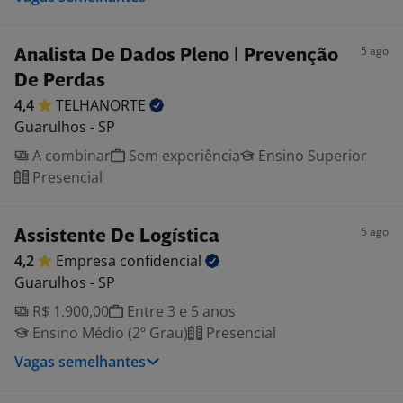
5 ago
Analista De Dados Pleno | Prevenção
De Perdas
4,4
TELHANORTE
Guarulhos - SP
A combinar
Sem experiência
Ensino Superior
Presencial
5 ago
Assistente De Logística
4,2
Empresa
confidencial
Guarulhos - SP
R$ 1.900,00
Entre 3 e 5 anos
Ensino Médio (2º Grau)
Presencial
Vagas semelhantes