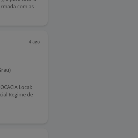
ormada com as
4 ago
Grau)
OCACIA Local:
cial Regime de