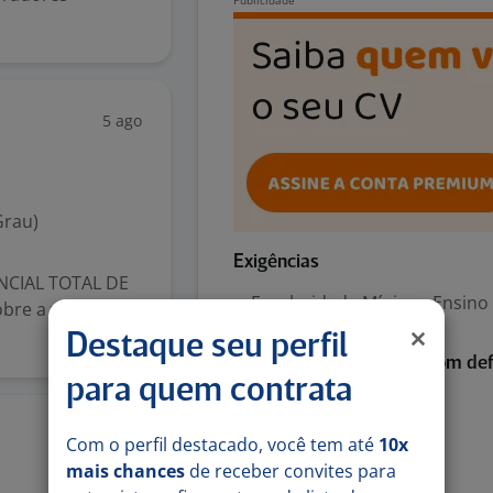
5 ago
Grau)
Exigências
ENCIAL TOTAL DE
Escolaridade Mínima: Ensino
bre a vaga Você
Destaque seu perfil
Habilitada para pessoa com def
para quem contrata
Auditiva
Fala
5 ago
Com o perfil destacado, você tem até
10x
Física
mais chances
de receber convites para
Mental