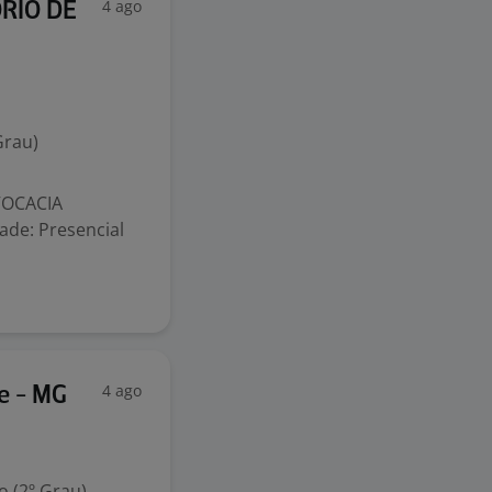
4 ago
ÓRIO DE
Grau)
VOCACIA
de: Presencial
4 ago
e - MG
 (2º Grau)