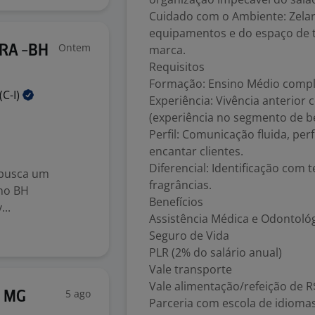
Cuidado com o Ambiente: Zelar
equipamentos e do espaço de t
Ontem
marca.
RA -BH
Requisitos
Formação: Ensino Médio compl
(C-I)
Experiência: Vivência anterior
(experiência no segmento de be
Perfil: Comunicação fluida, perfi
encantar clientes.
Diferencial: Identificação com
 busca um
fragrâncias.
 no BH
Benefícios
..
Assistência Médica e Odontoló
Seguro de Vida
PLR (2% do salário anual)
Vale transporte
Vale alimentação/refeição de R
5 ago
- MG
Parceria com escola de idioma