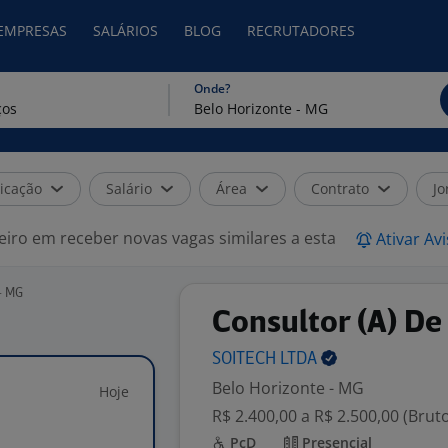
 EMPRESAS
SALÁRIOS
BLOG
RECRUTADORES
Onde?
icação
Salário
Área
Contrato
Jo
eiro em receber novas vagas similares a esta
Ativar Av
- MG
Consultor (A) De
SOITECH
LTDA
Belo Horizonte - MG
Hoje
R$ 2.400,00 a R$ 2.500,00 (Brut
PcD
Presencial