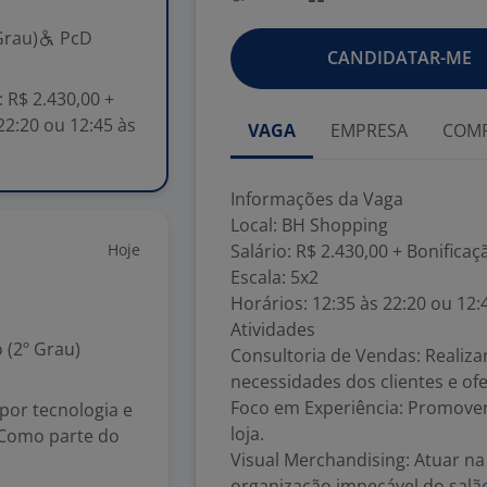
Grau)
PcD
CANDIDATAR-ME
 R$ 2.430,00 +
22:20 ou 12:45 às
VAGA
EMPRESA
COMP
Informações da Vaga
Local: BH Shopping
Hoje
Salário: R$ 2.430,00 + Bonificaç
Escala: 5x2
Horários: 12:35 às 22:20 ou 12:
Atividades
 (2º Grau)
Consultoria de Vendas: Realiza
necessidades dos clientes e o
Foco em Experiência: Promover
or tecnologia e
loja.
 Como parte do
Visual Merchandising: Atuar na
organização impecável do salã