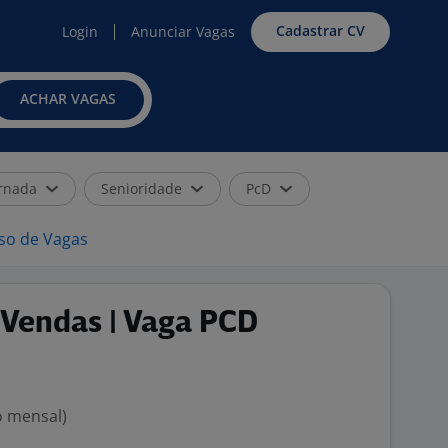
Cadastrar CV
Login
Anunciar Vagas
ACHAR VAGAS
rnada
Senioridade
PcD
iso de Vagas
 Vendas | Vaga PCD
o mensal)