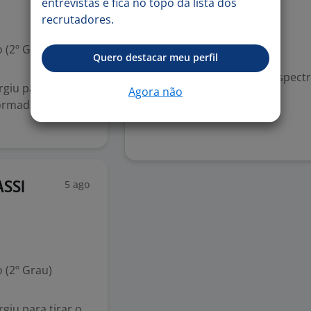
entrevistas e fica no topo da lista dos
Visual
recrutadores.
Psicossocial
Reabilitados
 (2º Grau)
Quero destacar meu perfil
Intelectual
TEA - Transtornos do espectr
giu para tirar o
Agora não
ormada com as
Denunciar vaga
5 ago
ASSI
 (2º Grau)
giu para tirar o