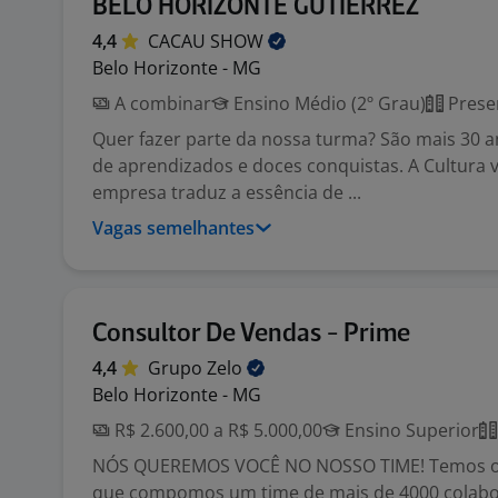
BELO HORIZONTE GUTIERREZ
4,4
CACAU
SHOW
Belo Horizonte - MG
A combinar
Ensino Médio (2º Grau)
Prese
Quer fazer parte da nossa turma? São mais 30 
de aprendizados e doces conquistas. A Cultura 
empresa traduz a essência de ...
Vagas semelhantes
Consultor De Vendas - Prime
4,4
Grupo
Zelo
Belo Horizonte - MG
R$ 2.600,00 a R$ 5.000,00
Ensino Superior
NÓS QUEREMOS VOCÊ NO NOSSO TIME! Temos or
que compomos um time de mais de 4000 colab