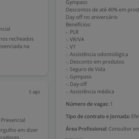
Gympass
Descontos de até 40% em produ
Day off no aniversário
Benefícios:
ncial
-. PLR
anos recheados
-. VR/VA
vivenciada na
-. VT
-. Assistência odontológica
-. Desconto em produtos
-. Seguro de Vida
-. Gympass
-. Day-off
-. Assistência médica
5 ago
Número de vagas:
1
Tipo de contrato e Jornada:
Efe
Presencial
Área Profissional:
Consultor em
gulho em dizer
oradores