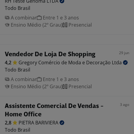
RH Teste Genoma
LTDA
Todo Brasil
A combinar
Entre 1 e 3 anos
Ensino Médio (2º Grau)
Presencial
29 jun
Vendedor De Loja De Shopping
4,2
Gregory Comércio de Moda e Decoração
Ltda
Todo Brasil
A combinar
Entre 1 e 3 anos
Ensino Médio (2º Grau)
Presencial
3 ago
Assistente Comercial De Vendas -
Home Office
2,8
PIETRA
BARIVIERA
Todo Brasil