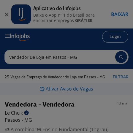
Aplicativo do Infojobs
BAIXAR
Baixe o App nº 1 do Brasil para
encontrar empregos
GRÁTIS!!
Login
25
FILTRAR
Vagas de Emprego de Vendedor de Loja em Passos - MG
Ativar Aviso de Vagas
13 mai
Vendedora - Vendedora
Le
Chcik
Passos - MG
A combinar
Ensino Fundamental (1º grau)