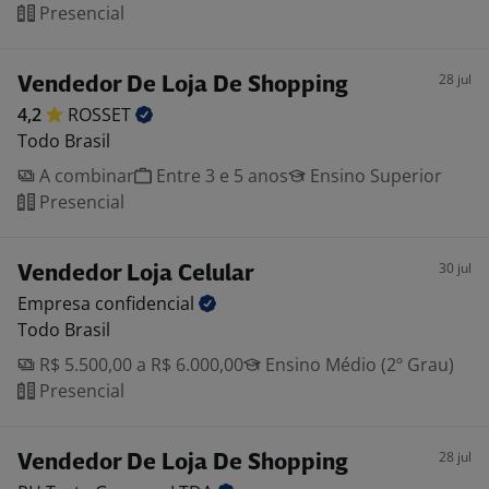
Presencial
28 jul
Vendedor De Loja De Shopping
4,2
ROSSET
Todo Brasil
A combinar
Entre 3 e 5 anos
Ensino Superior
Presencial
30 jul
Vendedor Loja Celular
Empresa
confidencial
Todo Brasil
R$ 5.500,00 a R$ 6.000,00
Ensino Médio (2º Grau)
Presencial
28 jul
Vendedor De Loja De Shopping