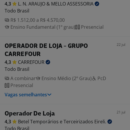
4,3
L. N. ARAUJO & MELLO
ASSESSORIA
Todo Brasil
R$ 1.512,00 a R$ 4.570,00
Ensino Fundamental (1º grau)
Presencial
22 jul
OPERADOR DE LOJA - GRUPO
CARREFOUR
4,3
CARREFOUR
Todo Brasil
A combinar
Ensino Médio (2º Grau)
PcD
Presencial
Vagas semelhantes
21 jul
Operador De Loja
4,3
Betel Temporários e Terceirizados
Eireli.
Todo Brasil