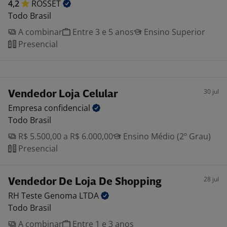
4,2
ROSSET
Todo Brasil
A combinar
Entre 3 e 5 anos
Ensino Superior
Presencial
30 jul
Vendedor Loja Celular
Empresa
confidencial
Todo Brasil
R$ 5.500,00 a R$ 6.000,00
Ensino Médio (2º Grau)
Presencial
28 jul
Vendedor De Loja De Shopping
RH Teste Genoma
LTDA
Todo Brasil
A combinar
Entre 1 e 3 anos