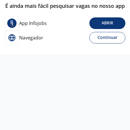
É ainda mais fácil pesquisar vagas no nosso app
App Infojobs
ABRIR
Navegador
Continuar
16 jul
Vendedor(A) De Autos – São Paulo E
Guarulhos
4,5
ORIGINAL VEÍCULOS
LTDA
Todo Brasil
R$ 3.000,00 a R$ 3.029,00
Ensino Médio (2º Grau)
Presencial