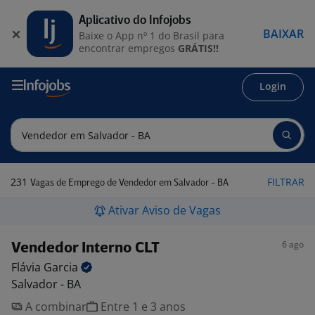
Aplicativo do Infojobs
BAIXAR
Baixe o App nº 1 do Brasil para
encontrar empregos
GRÁTIS!!
Login
231
FILTRAR
Vagas de Emprego de Vendedor em Salvador - BA
Ativar Aviso de Vagas
6 ago
Vendedor Interno CLT
Flávia
Garcia
Salvador - BA
A combinar
Entre 1 e 3 anos