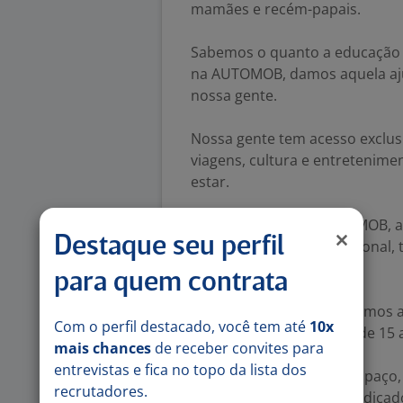
mamães e recém-papais.
Sabemos o quanto a educação d
na AUTOMOB, damos aquela ajud
nossa gente.
Nossa gente tem acesso exclu
viagens, cultura e entretenime
estar.
Pela Universidade AUTOMOB, a 
Destaque seu perfil
desenvolvimento profissional,
carreira.
para quem contrata
Reconhecemos e valorizamos a
Com o perfil destacado, você tem até
10x
casa. Quem possui mais de 15 
mais chances
de receber convites para
entrevistas e fica no topo da lista dos
Cantinho da Mamãe: O espaço, n
recrutadores.
em Mogi das Cruzes, é dedica