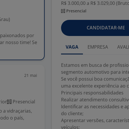
R$ 3.000,00 a R$ 3.029,00 (Brut
Presencial
Grau)
CANDIDATAR-ME
apaixonados por
ar nosso time! Se
VAGA
EMPRESA
AVAL
Estamos em busca de profissio
segmento automotivo para inte
21 mai
Se você possui boa comunicaçã
uma excelente experiência ao c
Principais responsabilidades
Realizar atendimento consultivo
ior
Presencial
Identificar as necessidades e a
 a vidraçarias,
do cliente;
todo o país,
Apresentar versões, característ
veículos;