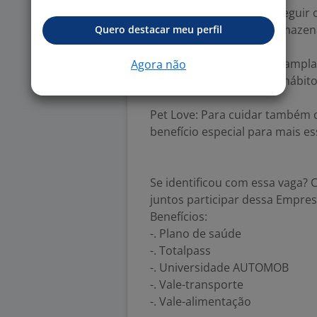
maternidade e querem seguir c
os itens para retirar e armazen
Quero destacar meu perfil
Totalpass: Acesso a uma ampla
Agora não
e nutrição, promovendo hábito
Pet Love: Para cuidar também d
benefício especial para mais e
Se identificou com essa vaga? 
juntos participar dessa Empres
Benefícios:
-. Plano de saúde
-. Totalpass
-. Universidade AUTOMOB
-. Vale-transporte
-. Vale-alimentação