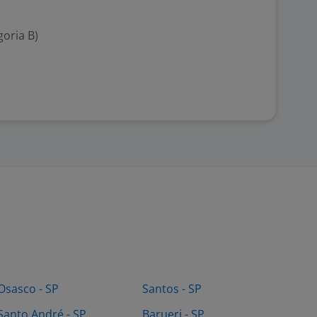
goria B)
Osasco - SP
Santos - SP
Santo André - SP
Barueri - SP