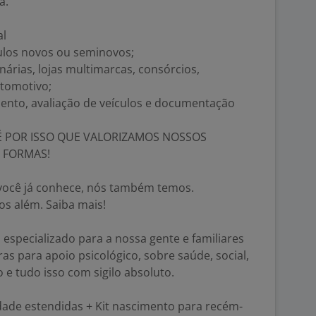
a.
al
ulos novos ou seminovos;
árias, lojas multimarcas, consórcios,
tomotivo;
nto, avaliação de veículos e documentação
É POR ISSO QUE VALORIZAMOS NOSSOS
 FORMAS!
 você já conhece, nós também temos.
s além. Saiba mais!
specializado para a nossa gente e familiares
as para apoio psicológico, sobre saúde, social,
co e tudo isso com sigilo absoluto.
dade estendidas + Kit nascimento para recém-