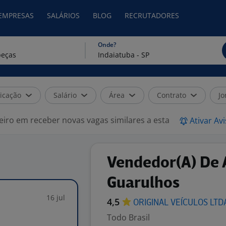
 EMPRESAS
SALÁRIOS
BLOG
RECRUTADORES
Onde?
icação
Salário
Área
Contrato
Jo
eiro em receber novas vagas similares a esta
Ativar Av
Vendedor(A) De 
Guarulhos
16 jul
4,5
ORIGINAL VEÍCULOS
LTD
Todo Brasil