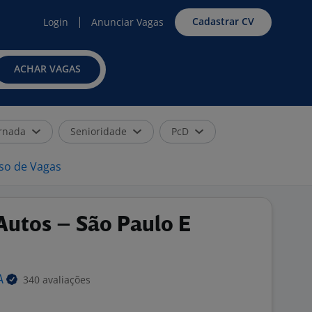
Cadastrar CV
Login
Anunciar Vagas
ACHAR VAGAS
rnada
Senioridade
PcD
iso de Vagas
Autos – São Paulo E
340 avaliações
A