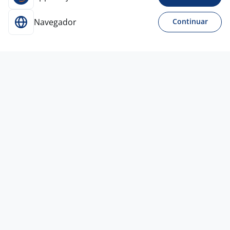
Navegador
Continuar
Para Candidatos
Acesse o site de empregos líder e se candidate a
vagas adequadas ao seu perfil de forma fácil e
rápida.