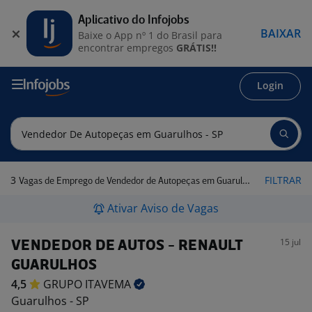
Aplicativo do Infojobs
BAIXAR
Baixe o App nº 1 do Brasil para
encontrar empregos
GRÁTIS!!
Login
3
FILTRAR
Vagas de Emprego de Vendedor de Autopeças em Guarulhos - SP
Ativar Aviso de Vagas
15 jul
VENDEDOR DE AUTOS - RENAULT
GUARULHOS
4,5
GRUPO
ITAVEMA
Guarulhos - SP