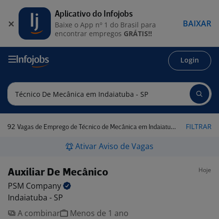
Aplicativo do Infojobs
BAIXAR
Baixe o App nº 1 do Brasil para
encontrar empregos
GRÁTIS!!
Login
92
FILTRAR
Vagas de Emprego de Técnico de Mecânica em Indaiatuba - SP
Ativar Aviso de Vagas
Hoje
Auxiliar De Mecânico
PSM
Company
Indaiatuba - SP
A combinar
Menos de 1 ano