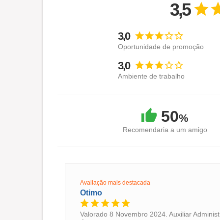
3,5
.
.
3,0
.
.
Oportunidade de promoção
.
3,0
.
Ambiente de trabalho
.
.
.
50
%
.
.
Recomendaria a um amigo
..
.
.
.
Avaliação mais destacada
.
Otimo
.
.
Valorado 8 Novembro 2024. Auxiliar Administ