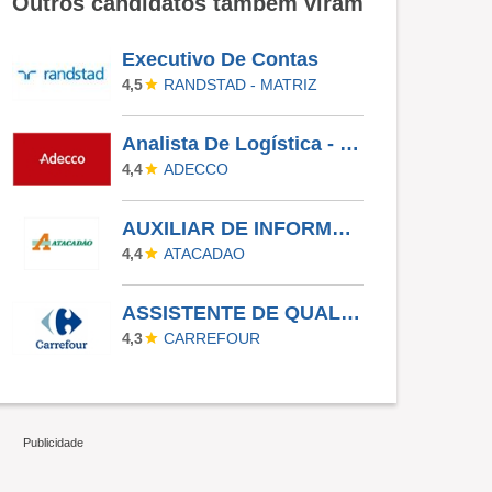
Outros candidatos também viram
Executivo De Contas
RANDSTAD - MATRIZ
4,5
Analista De Logística - São José Do Rio Preto/SP
ADECCO
4,4
AUXILIAR DE INFORMATICA- ATIBAIA
ATACADAO
4,4
ASSISTENTE DE QUALIDADE - SEGURANÇA ALIMENTAR - CD ITAPEVI - MADRUGADA (22H ÀS 06H20)
CARREFOUR
4,3