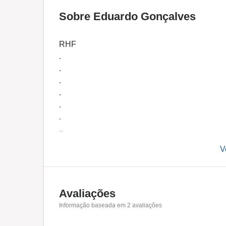
Sobre Eduardo Gonçalves
RHF
.
.
.
.
.
.
..
.
V
.
.
..
.
Avaliações
.
Informação baseada em
2
avaliações
.
.