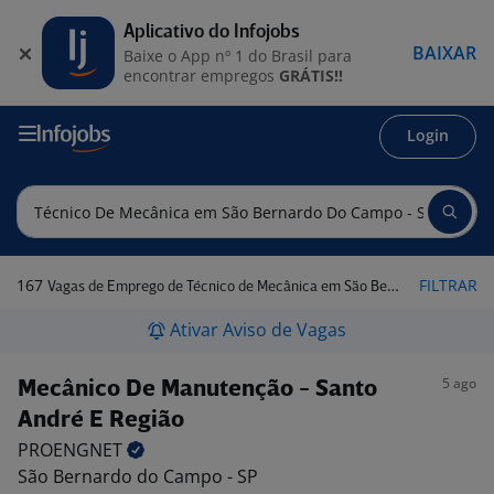
Aplicativo do Infojobs
BAIXAR
Baixe o App nº 1 do Brasil para
encontrar empregos
GRÁTIS!!
Login
167
FILTRAR
Vagas de Emprego de Técnico de Mecânica em São Bernardo do Campo - SP
Ativar Aviso de Vagas
5 ago
Mecânico De Manutenção - Santo
André E Região
PROENGNET
São Bernardo do Campo - SP