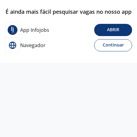
É ainda mais fácil pesquisar vagas no nosso app
App Infojobs
ABRIR
Navegador
Continuar
5 ago
Caldeireiro Montador Industrial
(Cod1091)
RHQZ GESTAO
ORGANIZACIONAL
São Bernardo do Campo - SP
R$ 4.000,00 a R$ 4.700,00
Curso Técnico