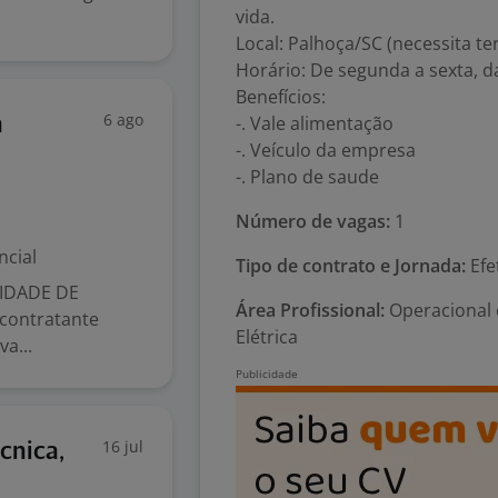
vida.
Local: Palhoça/SC (necessita t
Horário: De segunda a sexta, da
Benefícios:
6 ago
-. Vale alimentação
a
-. Veículo da empresa
-. Plano de saude
Número de vagas:
1
ncial
Tipo de contrato e Jornada:
Efe
IDADE DE
Área Profissional:
Operacional
contratante
Elétrica
a...
16 jul
cnica,