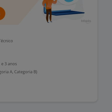
Técnico
 e 3 anos
goria A, Categoria B)