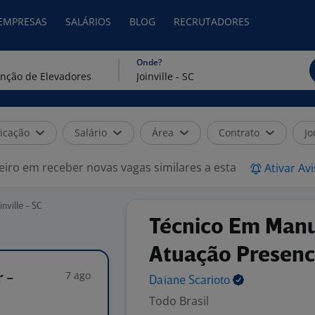
 EMPRESAS
SALÁRIOS
BLOG
RECRUTADORES
Onde?
icação
Salário
Área
Contrato
Jo
eiro em receber novas vagas similares a esta
Ativar Av
ville - SC
Técnico Em Manu
Atuação Presenc
7 ago
 -
Daiane
Scarioto
Todo Brasil