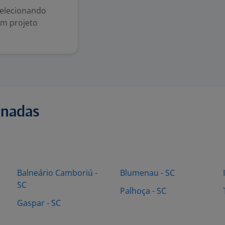
selecionando
um projeto
onadas
Balneário Camboriú -
Blumenau - SC
SC
Palhoça - SC
Gaspar - SC