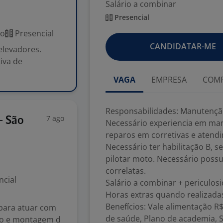
Salário a combinar
Presencial
co
Presencial
CANDIDATAR-ME
elevadores.
iva de
VAGA
EMPRESA
COMP
Responsabilidades: Manutençã
7 ago
- São
Necessário experiencia em ma
reparos em corretivas e aten
Necessário ter habilitação B, s
pilotar moto. Necessário poss
correlatas.
ncial
Salário a combinar + periculos
Horas extras quando realizada
Benefícios: Vale alimentação R
para atuar com
de saúde, Plano de academia, 
ro e montagem d