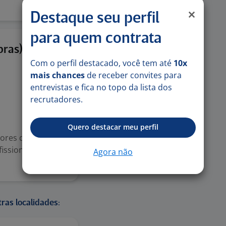
Destaque seu perfil
para quem contrata
1 jul
ras) |
Com o perfil destacado, você tem até
10x
mais chances
de receber convites para
entrevistas e fica no topo da lista dos
recrutadores.
Quero destacar meu perfil
tores da
issionais
Agora não
ras localidades: