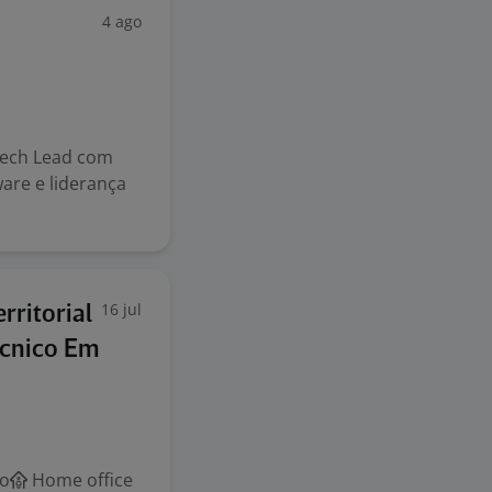
4 ago
Tech Lead com
are e liderança
16 jul
rritorial
écnico Em
co
Home office