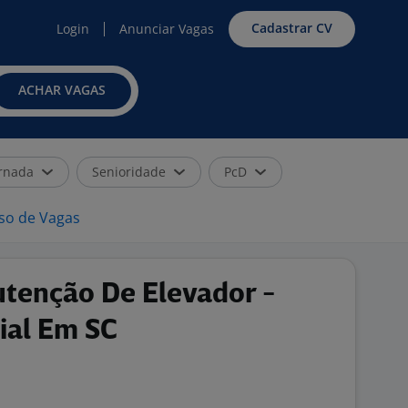
Cadastrar CV
Login
Anunciar Vagas
ACHAR VAGAS
rnada
Senioridade
PcD
iso de Vagas
tenção De Elevador -
ial Em SC