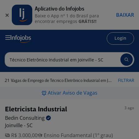
Aplicativo do Infojobs
BAIXAR
Baixe o App nº 1 do Brasil para
encontrar empregos
GRÁTIS!!
Login
21
FILTRAR
Vagas de Emprego de Técnico Eletrônico Industrial em Joinville - SC
Ativar Aviso de Vagas
3 ago
Eletricista Industrial
Bedin
Consulting
Joinville - SC
R$ 3.000,00
Ensino Fundamental (1º grau)