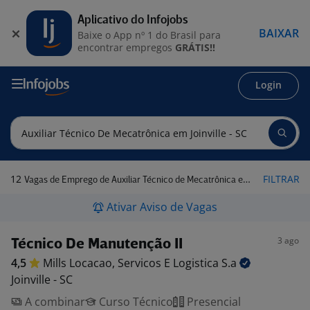
Aplicativo do Infojobs
BAIXAR
Baixe o App nº 1 do Brasil para
encontrar empregos
GRÁTIS!!
Login
12
FILTRAR
Vagas de Emprego de Auxiliar Técnico de Mecatrônica em Joinville - SC
Ativar Aviso de Vagas
3 ago
Técnico De Manutenção II
4,5
Mills Locacao, Servicos E Logistica
S.a
Joinville - SC
A combinar
Curso Técnico
Presencial