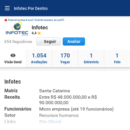
Infotec Por Dentro
Esta empresa é sua? Solicite acesso ao perfil.
Infotec
4,4
654 Seguidores
Seguir
Avaliar
1.054
170
1
1
Visão Geral
Avaliações
Vagas
Entrevista
Foto
Infotec
Matriz
Santa Catarina
Receita
Entre R$ 48.000.000,00 e R$
90.000.000,00
Funcionários
Micro empresa (até 19 funcionários)
Setor
Recursos humanos
Links
Site Oficial
Site Oficial no Infojobs