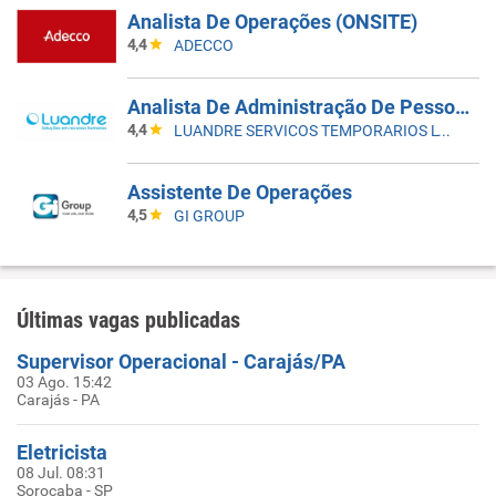
Analista De Operações (ONSITE)
4,4
ADECCO
Analista De Administração De Pessoal Jr - Guarulhos-SP
4,4
LUANDRE SERVICOS TEMPORARIOS LTDA. (C-I)
Assistente De Operações
4,5
GI GROUP
Últimas vagas publicadas
Supervisor Operacional - Carajás/PA
03 Ago. 15:42
Carajás - PA
Eletricista
08 Jul. 08:31
Sorocaba - SP