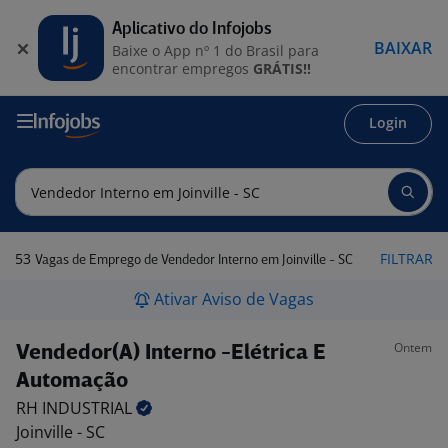
Aplicativo do Infojobs
BAIXAR
Baixe o App nº 1 do Brasil para
encontrar empregos
GRÁTIS!!
Login
53
FILTRAR
Vagas de Emprego de Vendedor Interno em Joinville - SC
Ativar Aviso de Vagas
Ontem
Vendedor(A) Interno -Elétrica E
Automação
RH
INDUSTRIAL
Joinville - SC