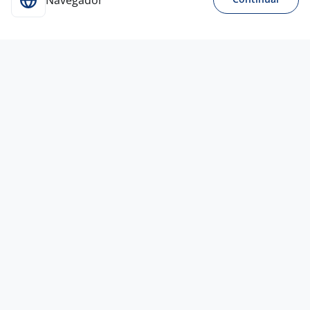
Navegador
27 jul
Vendedor
SILKART SERVIÇOS DE FACÇÃO E ESTAMPARIA
LTDA
Joinville - SC
A combinar
Entre 1 e 3 anos
Ensino Médio (2º Grau)
Presencial
22 jul
VENDEDOR ( A ) DE LOJA ( JOINVILLE )
MARCUS FÁBIO BOAVENTURA
GONÇALVES
Joinville - SC
A combinar
Ensino Médio (2º Grau)
Presencial