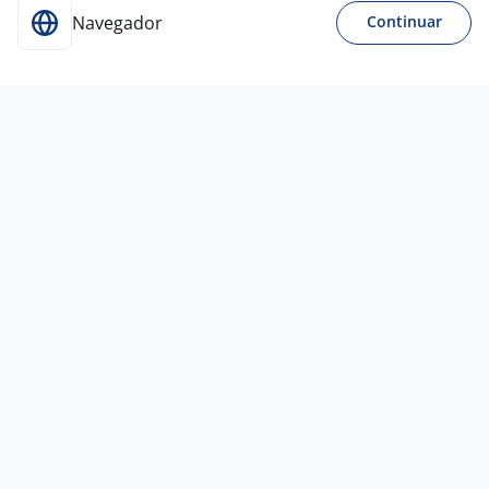
Navegador
Continuar
Para Candidatos
Acesse o site de empregos líder e se candidate a
vagas adequadas ao seu perfil de forma fácil e
rápida.