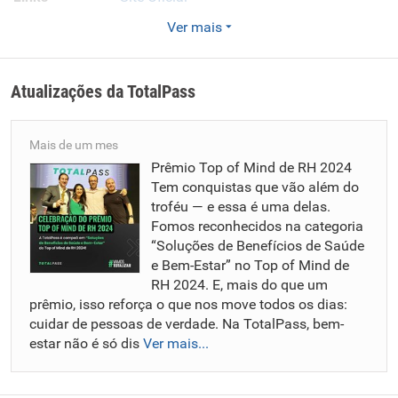
Site Oficial no Infojobs
Ver mais
Enviar CV
Somos feitos de versões. Cada um de nós traz uma
Atualizações da
TotalPass
história única, mas juntos temos um objetivo comum: levar
bem-estar e qualidade de vida, promovendo a mudança de
hábitos de forma simples e acessível. Acreditamos que as
Mais de um mes
diferentes rotinas merecem ser atendidas de maneira
Prêmio Top of Mind de RH 2024
Tem conquistas que vão além do
humanizada, com espaço para sermos nós mesmos. Aqui,
troféu — e essa é uma delas.
não temos medo de expor o que sentimos, de compartilhar
Fomos reconhecidos na categoria
ideias ou de contribuir para o crescimento coletivo. Nosso
“Soluções de Benefícios de Saúde
olhar é treinado para enxergar o todo — no negócio, no
e Bem-Estar” no Top of Mind de
cliente e nas pessoas que fazem a TotalPass acontecer. Se
RH 2024. E, mais do que um
você também acredita que cuidar de pessoas é a sua
prêmio, isso reforça o que nos move todos os dias:
essência e quer fazer parte de um time que transforma,
cuidar de pessoas de verdade. Na TotalPass, bem-
venha ser um TotalPasser!
estar não é só dis
Ver mais...
Visão:
Ser a principal referência em bem-estar acessível na