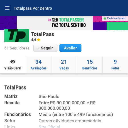
Totalpass Por Dentro
Perfil verificado
TotalPass
4,4
61 Seguidores
Seguir
Avaliar
34
21
15
9
Visão Geral
Avaliações
Vagas
Beneficios
Fotos
TotalPass
Matriz
São Paulo
Receita
Entre R$ 90.000.000,00 e R$
300.000.000,00
Funcionários
Médio (entre 100 e 499 funcionários)
Setor
Outras atividades empresariais
Links
Site Oficial