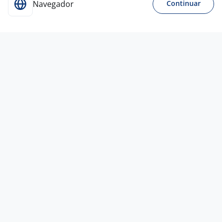
Navegador
Continuar
5 ago
02285/2026 - Especialista De Ensino II
- Horista - Docência Em Primeiros
Socorros
4,6
FIESC
Jaraguá do Sul - SC
A combinar
Ensino Superior
Presencial
1 ago
Coletador III – Atendimento Domiciliar
4,4
Dasa
Florianópolis - SC