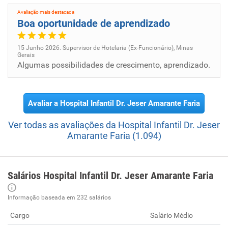
Cuidar do seu filho com excelência, respeitando os
Avaliação mais destacada
princípios éticos e cristãos, na vivência do Carisma
Boa oportunidade de aprendizado
Vicentino.
15 Junho 2026. Supervisor de Hotelaria (Ex-Funcionário), Minas
Gerais
Algumas possibilidades de crescimento, aprendizado.
Avaliar a Hospital Infantil Dr. Jeser Amarante Faria
Ver todas as avaliações da Hospital Infantil Dr. Jeser
Amarante Faria (1.094)
Salários Hospital Infantil Dr. Jeser Amarante Faria
Informação baseada em 232 salários
Cargo
Salário Médio