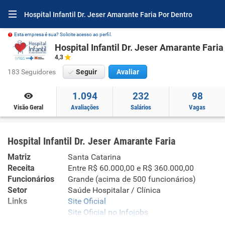
Hospital Infantil Dr. Jeser Amarante Faria Por Dentro
Esta empresa é sua? Solicite acesso ao perfil.
Hospital Infantil Dr. Jeser Amarante Faria
4,3
183 Seguidores
Seguir
Avaliar
1.094
232
98
Visão Geral
Avaliações
Salários
Vagas
Hospital Infantil Dr. Jeser Amarante Faria
Matriz
Santa Catarina
Receita
Entre R$ 60.000,00 e R$ 360.000,00
Funcionários
Grande (acima de 500 funcionários)
Setor
Saúde Hospitalar / Clínica
Links
Site Oficial
Site Oficial no Infojobs