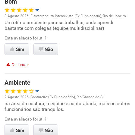
Bom
Ambiente de trabalho
3 Agosto 2026. Fisioterapeuta Intensivista (Ex-Funcionário), Rio de Janeiro
Conciliação com a vida familiar
Um ótimo ambiente para se trabalhar, onde aprendi
Oportunidade de promoção
bastante com colegas (equipe multidisciplinar)
Benefícios
Ambiente de trabalho
Esta avaliação foi útil?
Sim
Não
Recomenda esta empresa
Conciliação com a vida familiar
Denunciar
Benefícios
Ambiente
Recomenda esta empresa
Recomenda a diretoria
2 Agosto 2026. Costureiro (Ex-Funcionário), Rio Grande do Sul
na área da costura, a equipe é conturabada, mais os outros
Oportunidade de promoção
funcionários são tranquilos.
Ambiente de trabalho
Esta avaliação foi útil?
Sim
Não
Conciliação com a vida familiar