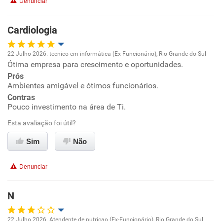
Denunciar
Cardiologia
22 Julho 2026. tecnico em informática (Ex-Funcionário), Rio Grande do Sul
Ótima empresa para crescimento e oportunidades.
Oportunidade de promoção
Prós
Ambientes amigável e ótimos funcionários.
Ambiente de trabalho
Contras
Pouco investimento na área de Ti.
Conciliação com a vida familiar
Esta avaliação foi útil?
Benefícios
Sim
Não
Recomenda esta empresa
Denunciar
Recomenda a diretoria
N
22 Julho 2026. Atendente de nutricao (Ex-Funcionário), Rio Grande do Sul