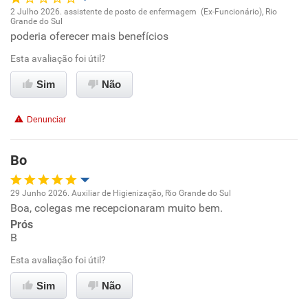
2 Julho 2026. assistente de posto de enfermagem (Ex-Funcionário), Rio
Grande do Sul
Oportunidade de promoção
poderia oferecer mais benefícios
Esta avaliação foi útil?
Ambiente de trabalho
Sim
Não
Conciliação com a vida familiar
Denunciar
Benefícios
Bo
Não recomenda esta empresa
Não recomenda a diretoria
29 Junho 2026. Auxiliar de Higienização, Rio Grande do Sul
Boa, colegas me recepcionaram muito bem.
Oportunidade de promoção
Prós
B
Ambiente de trabalho
Esta avaliação foi útil?
Conciliação com a vida familiar
Sim
Não