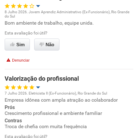
Recomenda a diretoria
8 Julho 2026. Jovem Aprendiz Administrativo (Ex-Funcionário), Rio Grande
do Sul
Oportunidade de promoção
Bom ambiente de trabalho, equipe unida.
Esta avaliação foi útil?
Ambiente de trabalho
Sim
Não
Conciliação com a vida familiar
Denunciar
Benefícios
Valorização do profissional
Recomenda esta empresa
Recomenda a diretoria
7 Julho 2026. Eletricista II (Ex-Funcionário), Rio Grande do Sul
Empresa idônea com ampla atração ao colaborador
Oportunidade de promoção
Prós
Crescimento profissional e ambiente familiar
Ambiente de trabalho
Contras
Troca de chefia com muita frequência
Conciliação com a vida familiar
Esta avaliação foi útil?