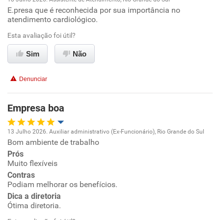
Recomenda a diretoria
E.presa que é reconhecida por sua importância no
Oportunidade de promoção
atendimento cardiológico.
Ambiente de trabalho
Esta avaliação foi útil?
Sim
Não
Conciliação com a vida familiar
Denunciar
Benefícios
Empresa boa
Recomenda esta empresa
Recomenda a diretoria
13 Julho 2026. Auxiliar administrativo (Ex-Funcionário), Rio Grande do Sul
Bom ambiente de trabalho
Oportunidade de promoção
Prós
Muito flexíveis
Ambiente de trabalho
Contras
Podiam melhorar os benefícios.
Conciliação com a vida familiar
Dica a diretoria
Ótima diretoria.
Benefícios