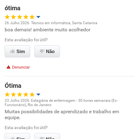
ótima
26 Julho 2026. Técnico em informática, Santa Catarina
boa demais! ambiente muito acolhedor
Oportunidade de promoção
Esta avaliação foi útil?
Ambiente de trabalho
Sim
Não
Conciliação com a vida familiar
Denunciar
Benefícios
Ótima
Recomenda esta empresa
23 Julho 2026. Estagiária de enfermagem - 30 horas semanais (Ex-
Funcionário), Rio de Janeiro
Oportunidade de promoção
Muitas possibilidades de aprendizado e trabalho em
equipe.
Ambiente de trabalho
Esta avaliação foi útil?
Conciliação com a vida familiar