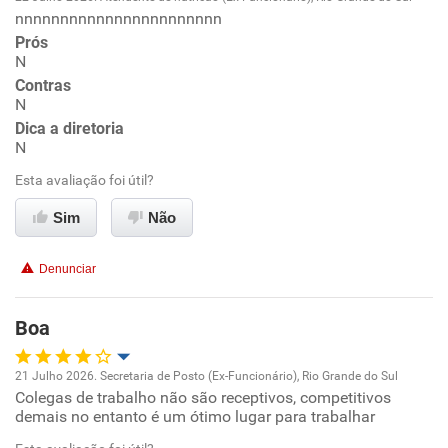
nnnnnnnnnnnnnnnnnnnnnnn
Oportunidade de promoção
Prós
N
Ambiente de trabalho
Contras
N
Conciliação com a vida familiar
Dica a diretoria
N
Benefícios
Esta avaliação foi útil?
Sim
Não
Recomenda esta empresa
Não recomenda a diretoria
Denunciar
Boa
21 Julho 2026. Secretaria de Posto (Ex-Funcionário), Rio Grande do Sul
Colegas de trabalho não são receptivos, competitivos
Oportunidade de promoção
demais no entanto é um ótimo lugar para trabalhar