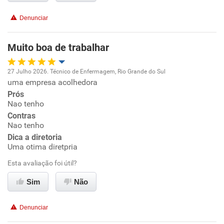
Denunciar
Benefícios
Muito boa de trabalhar
Não recomenda esta empresa
27 Julho 2026. Técnico de Enfermagem, Rio Grande do Sul
uma empresa acolhedora
Oportunidade de promoção
Prós
Nao tenho
Ambiente de trabalho
Contras
Nao tenho
Conciliação com a vida familiar
Dica a diretoria
Uma otima diretpria
Benefícios
Esta avaliação foi útil?
Sim
Não
Recomenda esta empresa
Recomenda a diretoria
Denunciar