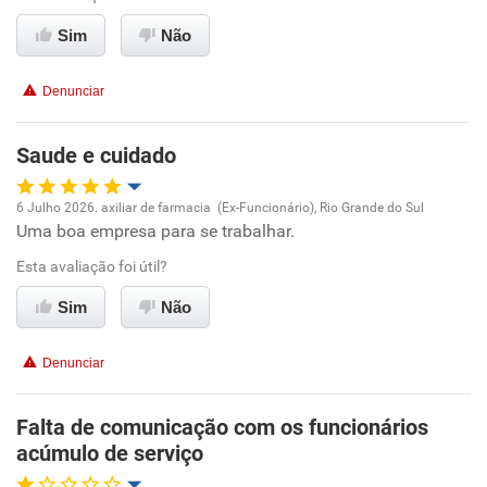
Benefícios
Sim
Não
Recomenda esta empresa
Denunciar
Recomenda a diretoria
Saude e cuidado
6 Julho 2026. axiliar de farmacia (Ex-Funcionário), Rio Grande do Sul
Uma boa empresa para se trabalhar.
Oportunidade de promoção
Esta avaliação foi útil?
Ambiente de trabalho
Sim
Não
Conciliação com a vida familiar
Denunciar
Benefícios
Falta de comunicação com os funcionários
acúmulo de serviço
Recomenda esta empresa
Recomenda a diretoria