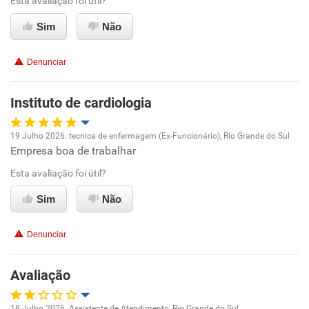
Ambiente de trabalho
Esta avaliação foi útil?
Sim
Não
Conciliação com a vida familiar
Denunciar
Benefícios
Instituto de cardiologia
Recomenda esta empresa
19 Julho 2026. tecnica de enfermagem (Ex-Funcionário), Rio Grande do Sul
Empresa boa de trabalhar
Oportunidade de promoção
Esta avaliação foi útil?
Ambiente de trabalho
Sim
Não
Conciliação com a vida familiar
Denunciar
Benefícios
Avaliação
Recomenda esta empresa
18 Julho 2026. Assistente de Atendimento, Rio Grande do Sul