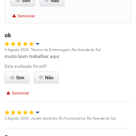
Sim
Não
Benefícios
Denunciar
Recomenda esta empresa
ok
Recomenda a diretoria
6 Agosto 2026. Técnico de Enfermagem, Rio Grande do Sul
muito bom trabalhar aqui
Oportunidade de promoção
Esta avaliação foi útil?
Ambiente de trabalho
Sim
Não
Conciliação com a vida familiar
Denunciar
Benefícios
Recomenda esta empresa
5 Agosto 2026. Jovem Aprendiz (Ex-Funcionário), Rio Grande do Sul
Oportunidade de promoção
Recomenda a diretoria