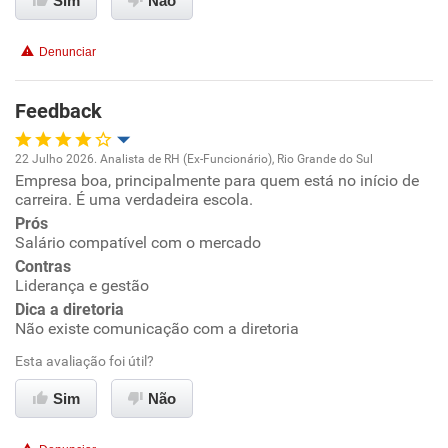
Sim
Não
Benefícios
Denunciar
Recomenda esta empresa
Feedback
Recomenda a diretoria
22 Julho 2026. Analista de RH (Ex-Funcionário), Rio Grande do Sul
Empresa boa, principalmente para quem está no início de
Oportunidade de promoção
carreira. É uma verdadeira escola.
Prós
Ambiente de trabalho
Salário compatível com o mercado
Contras
Conciliação com a vida familiar
Liderança e gestão
Dica a diretoria
Não existe comunicação com a diretoria
Benefícios
Esta avaliação foi útil?
Recomenda esta empresa
Sim
Não
Recomenda a diretoria