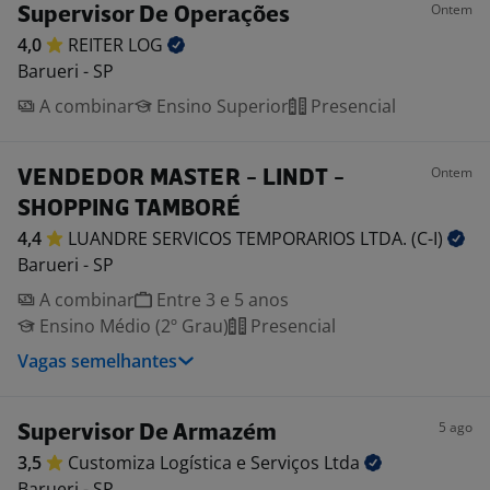
Ontem
Supervisor De Operações
4,0
REITER
LOG
Barueri - SP
A combinar
Ensino Superior
Presencial
Ontem
VENDEDOR MASTER - LINDT -
SHOPPING TAMBORÉ
4,4
LUANDRE SERVICOS TEMPORARIOS LTDA.
(C-I)
Barueri - SP
A combinar
Entre 3 e 5 anos
Ensino Médio (2º Grau)
Presencial
Vagas semelhantes
5 ago
Supervisor De Armazém
3,5
Customiza Logística e Serviços
Ltda
Barueri - SP