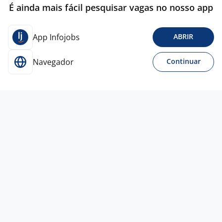
É ainda mais fácil pesquisar vagas no nosso app
App Infojobs
ABRIR
Navegador
Continuar
Para Candidatos
Acesse o site de empregos líder e se candidate a
vagas adequadas ao seu perfil de forma fácil e
rápida.