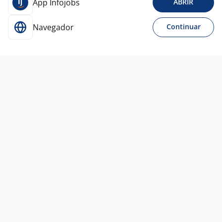
App Infojobs
ABRIR
Navegador
Continuar
Para Candidatos
Acesse o site de empregos líder e se candidate a
vagas adequadas ao seu perfil de forma fácil e
rápida.