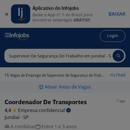
Aplicativo do Infojobs
BAIXAR
Baixe o App nº 1 do Brasil para
encontrar empregos
GRÁTIS!!
Login
15
FILTRAR
Vagas de Emprego de Supervisor de Segurança do Trabalho em Jundiaí - SP
Ativar Aviso de Vagas
7 ago
Coordenador De Transportes
4,4
Empresa
confidencial
Jundiaí - SP
A combinar
Entre 1 e 3 anos