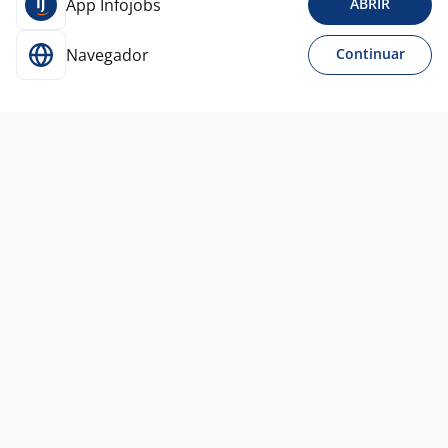
App Infojobs
ABRIR
Navegador
Continuar
Para Candidatos
Acesse o site de empregos líder e se candidate a
vagas adequadas ao seu perfil de forma fácil e
rápida.